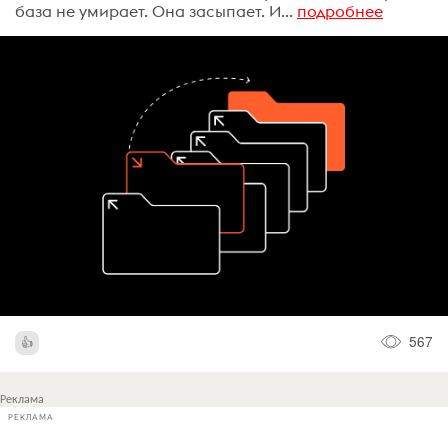
база не умирает. Она засыпает. И...
подробнее
567
Реклама
РЕКЛАМА