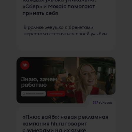
«Сбер» и Mosaic помогают
принять себя
В ролике девушка с брекетами
перестала стесняться своей улыбки
367
голосов
«Плюс вайб»: новая рекламная
кампания hh.ru говорит
с зумерами на их языке