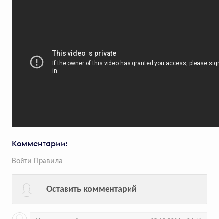
759
голосов
«Точка» и «Восход» сделали
утконоса символом
предпринимательства
Финтех-компания решила
поддержать предпринимателей,
не теряющих энтузиазм
в кризисных ситуациях
Комментарии:
Войти
Правила
Оставить комментарий