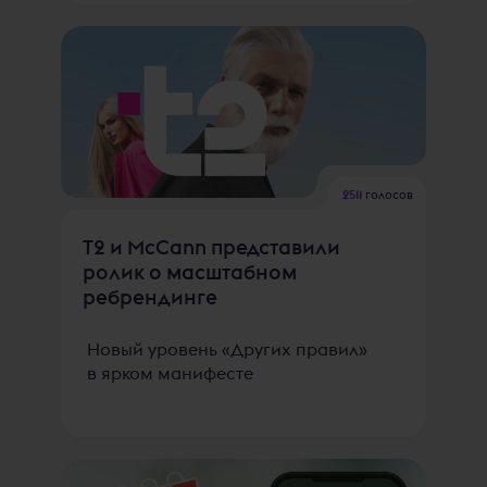
2511
голосов
Т2 и McCann представили
ролик о масштабном
ребрендинге
Новый уровень «Других правил»
в ярком манифесте