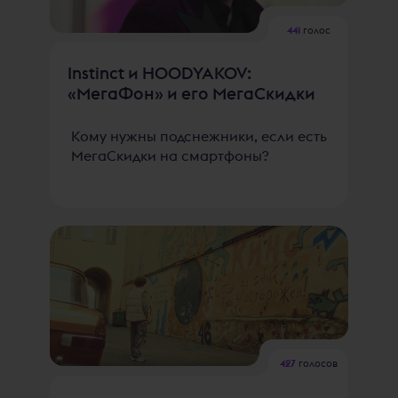
441
голос
Instinct и HOODYAKOV:
«МегаФон» и его МегаСкидки
Кому нужны подснежники, если есть
МегаСкидки на смартфоны?
427
голосов