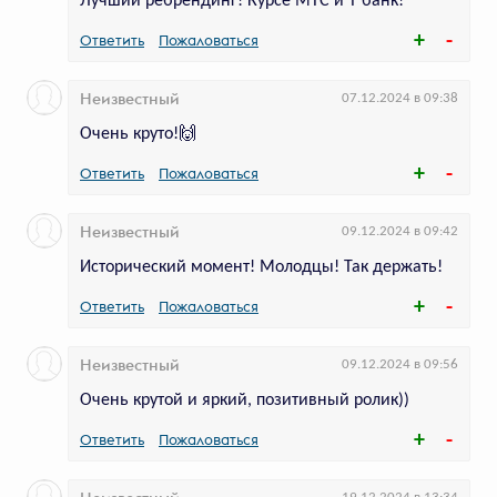
Лучший ребрендинг! Курсе МТС и Т банк!
в NUUM
Ответить
Пожаловаться
В ролике приняли участие блогеры
с большой аудиторией
Неизвестный
07.12.2024 в 09:38
Очень круто!🙌
Ответить
Пожаловаться
Неизвестный
09.12.2024 в 09:42
Исторический момент! Молодцы! Так держать!
Ответить
Пожаловаться
657
голосов
Неизвестный
09.12.2024 в 09:56
«Брусника» и «Восход»
Очень крутой и яркий, позитивный ролик))
показали будни священника-
Ответить
Пожаловаться
байкера