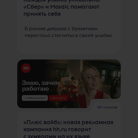
«Сбер» и Mosaic помогают
принять себя
В ролике девушка с брекетами
перестала стесняться своей улыбки
367
голосов
«Плюс вайб»: новая рекламная
кампания hh.ru говорит
с зумерами на их языке