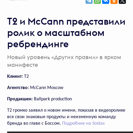
Т2 и McCann представили
805
голосов
ролик о масштабном
ребрендинге
OMODA C5 Trendy Red: ролик
от Proximity Media
Новый уровень «Других правил» в ярком
План продаж удалось
манифесте
перевыполнить на 7%
Клиент:
T2
Агентство:
McCann Moscow
Продакшен:
Ballpark production
Т2 громко заявил о новом имени, показав в видеоролике
все свои знаковые продукты и неизменную команду
бренда во главе с Боссом.
Подробнее на Sostav.