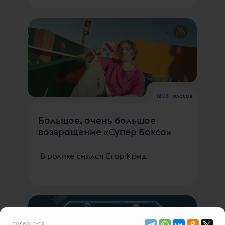
1206
голосов
Большое, очень большое
возвращение «Супер Бокса»
В ролике снялся Егор Крид
поделиться: