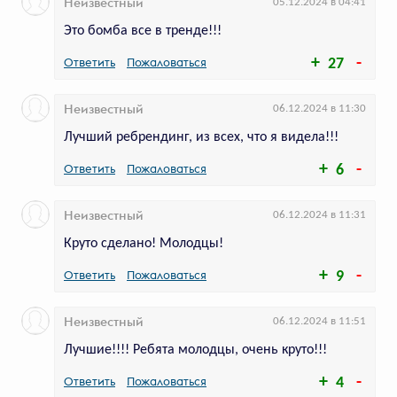
Неизвестный
05.12.2024 в 04:41
705
голосов
Это бомба все в тренде!!!
Потому что патио: «Восход»
Ответить
Пожаловаться
27
и «Брусника» запустили
имиджевую кампанию
Неизвестный
06.12.2024 в 11:30
Лучший ребрендинг, из всех, что я видела!!!
«Брусника» и «Восход» рассказали
о летних помещениях в новом
Ответить
Пожаловаться
6
ролике
Неизвестный
06.12.2024 в 11:31
Круто сделано! Молодцы!
Ответить
Пожаловаться
9
Неизвестный
06.12.2024 в 11:51
Лучшие!!!! Ребята молодцы, очень круто!!!
Ответить
Пожаловаться
4
692
голоса