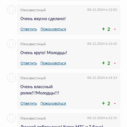
В этот Новый год T2 говорит
Неизвестный
06.12.2024 в 12:02
всем «Хватит»
Очень вкусно сделано!
Ответить
Пожаловаться
2
В видео обыграли провокационное
название тарифа
Неизвестный
06.12.2024 в 12:42
Очень круто! Молодцы!
Ответить
Пожаловаться
2
Неизвестный
06.12.2024 в 14:23
Очень классный
ролик!!!Молодцы!!!
Ответить
Пожаловаться
679
голосов
2
МТС предложил смотреть,
Неизвестный
06.12.2024 в 22:15
снимать и зарабатывать