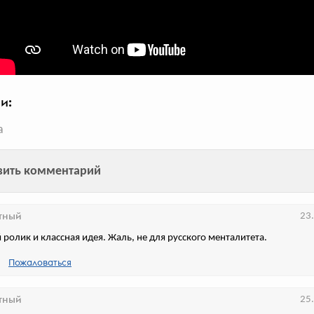
Идея найдётся
Hoff поддержал тех, кто тоскует из-
за ухода зарубежных брендов
и:
а
голосов:
1051
вить комментарий
тный
23
 ролик и классная идея. Жаль, не для русского менталитета.
Со SberPay можно платить
Пожаловаться
смартфоном
тный
25
«Сбер» и Mosaic напомнили