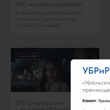
МТС на связи с близкими
В предновогодний период МТС
напомнила, как важно быть
на связи с близкими
голосов:
2929
УБРиР
«Уральски
преимуще
Клиент
: Урал
ВТБ Онлайн: ролик
с участием Наталии Орейро