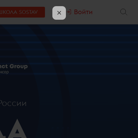
Войти
×
ШКОЛА
SOSTAV
России
ДА