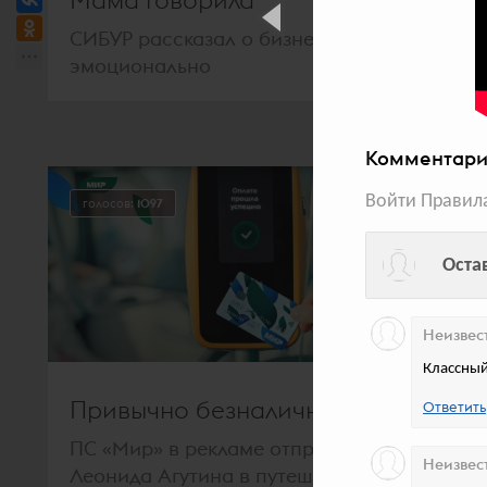
Мама говорила
СИБУР рассказал о бизнесе
эмоционально
Комментари
Войти
Правил
голосов:
1097
Оста
Неизвес
Классный
Привычно безналично
Ответить
ПС «Мир» в рекламе отправила
Неизвес
Леонида Агутина в путешествие