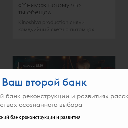
«Мнямс»: потому что
ты обещал
Kinoshiva production сняли
комедийный скетч о питомцах
голосов:
2228
 Ваш второй банк
й банк реконструкции и развития» расск
ствах осознанного выбора
ьский банк реконструкции и развития
Медведь из детства пришёл
за объятиями в рекламе