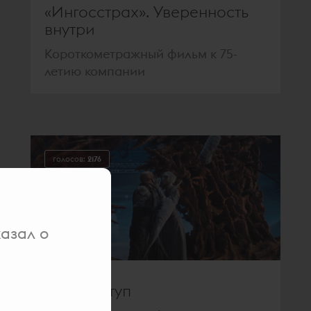
«Ингосстрах». Уверенность
внутри
Короткометражный фильм к 75-
летию компании
голосов:
2176
азал о
МТС Доступ