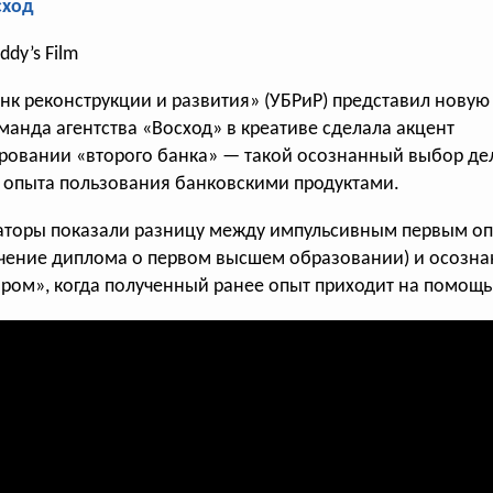
сход
мороженого «Сливкин нос»
ddy’s Film
Агентство Art Union и продакшн
«Огурец» сняли ролик о новом
нк реконструкции и развития» (УБРиР) представил нову
десерте башкирского
анда агентства «Восход» в креативе сделала акцент
производителя
ровании «второго банка» — такой осознанный выбор де
о опыта пользования банковскими продуктами.
еаторы показали разницу между импульсивным первым о
учение диплома о первом высшем образовании) и осозн
ром», когда полученный ранее опыт приходит на помощь
голосов:
1312