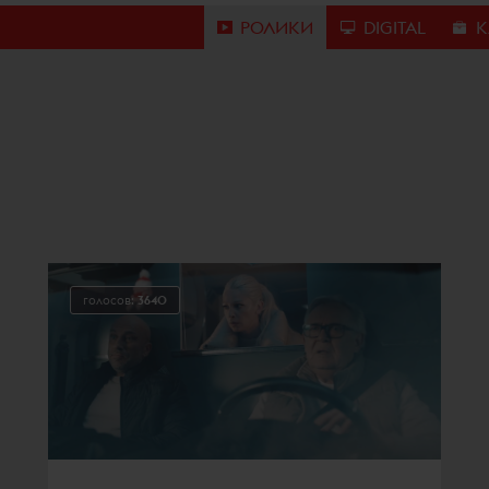
РОЛИКИ
DIGITAL
К
голосов:
3640