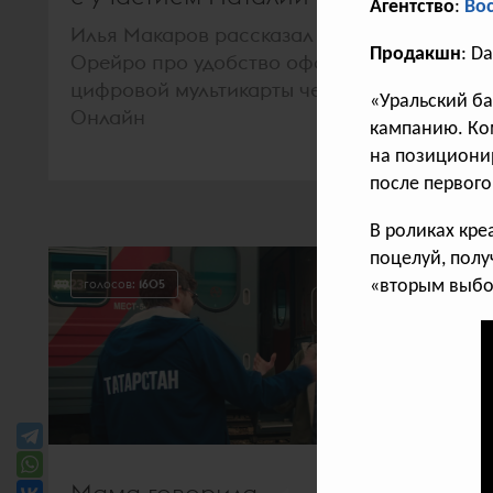
Агентство
:
Во
Илья Макаров рассказал Наталии
Продакшн
: Da
Орейро про удобство оформления
цифровой мультикарты через ВТБ
«Уральский ба
Онлайн
кампанию. Ком
на позициони
после первог
В роликах кр
поцелуй, пол
«вторым выбо
голосов:
1605