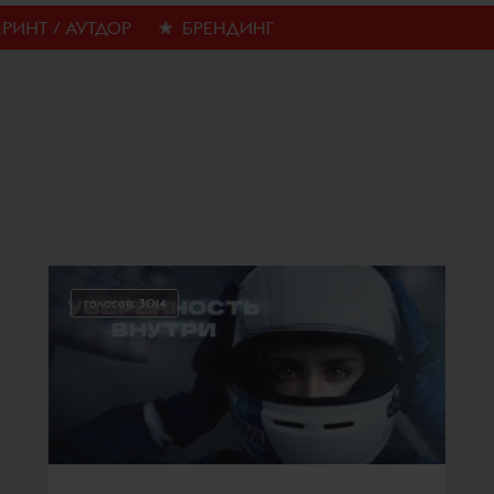
РИНТ / АУТДОР
БРЕНДИНГ
голосов:
3014