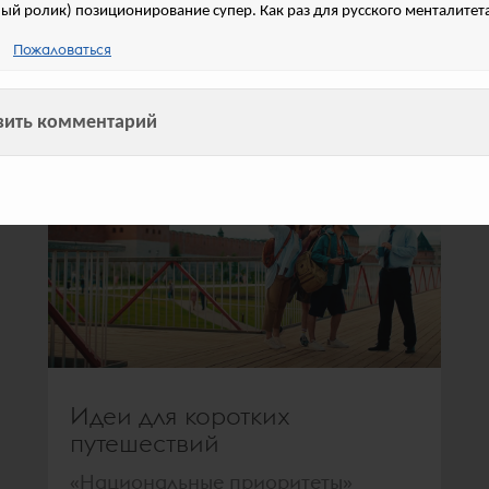
ый ролик) позиционирование супер. Как раз для русского менталитет
об актуальности проблемы
бесконтактной оплаты в условиях
Пожаловаться
санкций
вить комментарий
голосов:
358
Идеи для коротких
путешествий
«Национальные приоритеты»