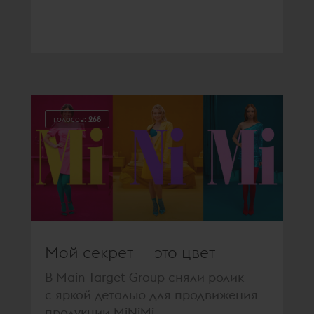
голосов:
268
Мой секрет — это цвет
В Main Target Group сняли ролик
с яркой деталью для продвижения
продукции MiNiMi