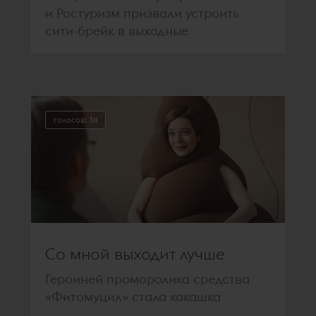
и Ростуризм призвали устроить
сити-брейк в выходные
голосов:
311
Со мной выходит лучше
Героиней проморолика средства
«Фитомуцил» стала какашка