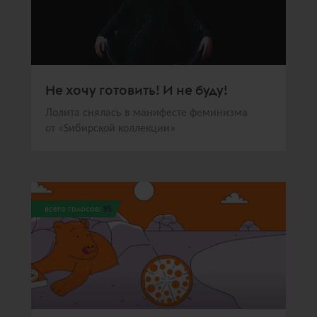
Не хочу готовить! И не буду!
Лолита снялась в манифесте феминизма
от «Sибирской коллекции»
всего голосов:
95