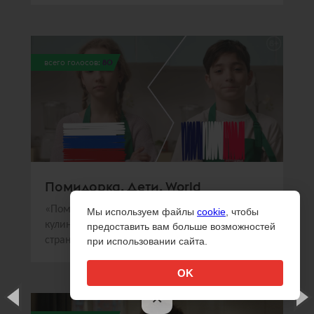
всего голосов:
80
Помидорка. Дети. World
«Помидорка» и Sorry,Guys.Media создали
Мы используем файлы
cookie
, чтобы
кулинарное шоу, в котором дети из разных
предоставить вам больше возможностей
стран готовили национальные блюда
при использовании сайта.
OK
×