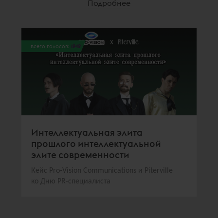
Подробнее
всего голосов:
1242
Интеллектуальная элита
прошлого интеллектуальной
элите современности
Кейс Pro-Vision Communications и Piterville
ко Дню PR-специалиста