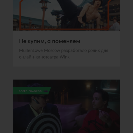
Не купим, а поменяем
MullenLowe Moscow разработало ролик для
онлайн-кинотеатра Wink
всего голосов:
166