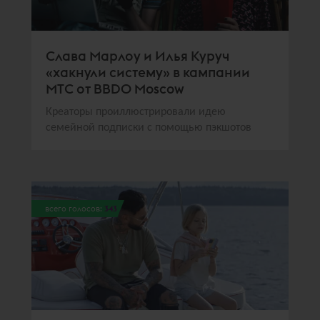
Слава Марлоу и Илья Куруч
«хакнули систему» в кампании
МТС от BBDO Moscow
Креаторы проиллюстрировали идею
семейной подписки с помощью пэкшотов
всего голосов:
343