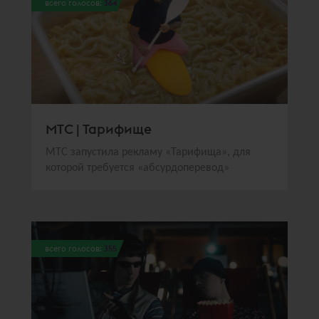
всего голосов:
364
МТС | Тарифище
МТС запустила рекламу «Тарифища», для
которой требуется «абсурдоперевод»
всего голосов:
355