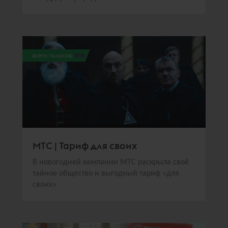
всего голосов:
306
МТС | Тариф для своих
В новогодней кампании МТС раскрыла своё
тайное общество и выгодный тариф «для
своих»