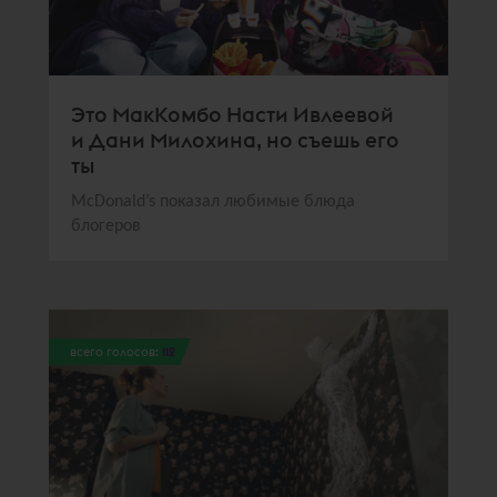
Это МакКомбо Насти Ивлеевой
и Дани Милохина, но съешь его
ты
McDonald’s показал любимые блюда
блогеров
всего голосов:
112