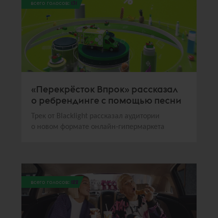
всего голосов:
131
«Перекрёсток Впрок» рассказал
о ребрендинге с помощью песни
Трек от Blacklight рассказал аудитории
о новом формате онлайн-гипермаркета
всего голосов:
122