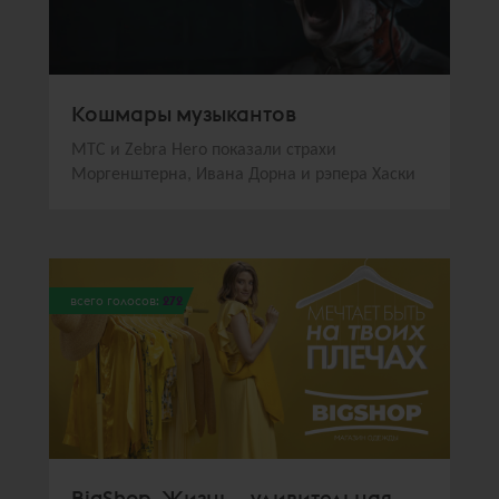
Кошмары музыкантов
МТС и Zebra Hero показали страхи
Моргенштерна, Ивана Дорна и рэпера Хаски
всего голосов:
272
BigShop. Жизнь – удивительная