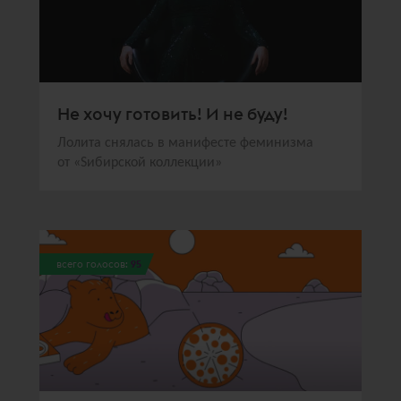
Не хочу готовить! И не буду!
Лолита снялась в манифесте феминизма
от «Sибирской коллекции»
всего голосов:
95