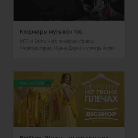
Кошмары музыкантов
МТС и Zebra Hero показали страхи
Моргенштерна, Ивана Дорна и рэпера Хаски
всего голосов:
272
BigShop. Жизнь – удивительная