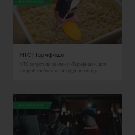
всего голосов:
364
МТС | Тарифище
МТС запустила рекламу «Тарифища», для
которой требуется «абсурдоперевод»
всего голосов:
355