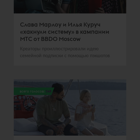
Слава Марлоу и Илья Куруч
«хакнули систему» в кампании
МТС от BBDO Moscow
Креаторы проиллюстрировали идею
семейной подписки с помощью пэкшотов
всего голосов:
343