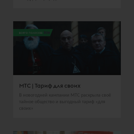
всего голосов:
306
МТС | Тариф для своих
В новогодней кампании МТС раскрыла своё
тайное общество и выгодный тариф «для
своих»