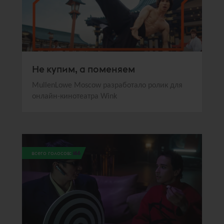
Не купим, а поменяем
MullenLowe Moscow разработало ролик для
онлайн-кинотеатра Wink
всего голосов:
166