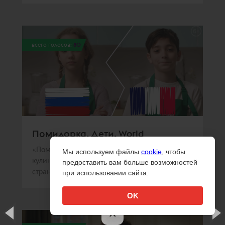
всего голосов:
80
Помидорка. Дети. World
«Помидорка» и Sorry,Guys.Media создали
Мы используем файлы
cookie
, чтобы
кулинарное шоу, в котором дети из разных
предоставить вам больше возможностей
стран готовили национальные блюда
при использовании сайта.
OK
×