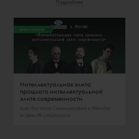
Подробнее
всего голосов:
1242
Интеллектуальная элита
прошлого интеллектуальной
элите современности
Кейс Pro-Vision Communications и Piterville
ко Дню PR-специалиста