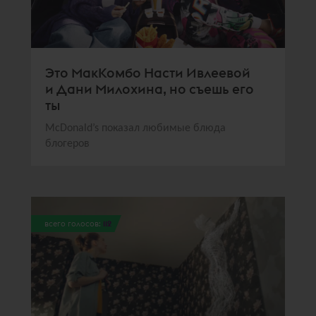
Это МакКомбо Насти Ивлеевой
и Дани Милохина, но съешь его
ты
McDonald’s показал любимые блюда
блогеров
всего голосов:
112