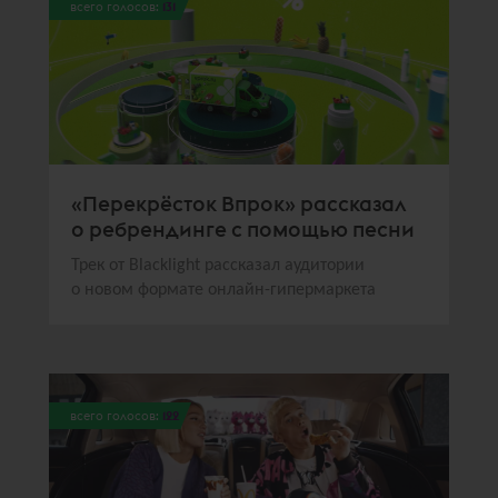
всего голосов:
131
«Перекрёсток Впрок» рассказал
о ребрендинге с помощью песни
Трек от Blacklight рассказал аудитории
о новом формате онлайн-гипермаркета
всего голосов:
122