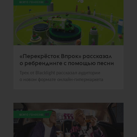
всего голосов:
131
«Перекрёсток Впрок» рассказал
о ребрендинге с помощью песни
Трек от Blacklight рассказал аудитории
о новом формате онлайн-гипермаркета
всего голосов:
122