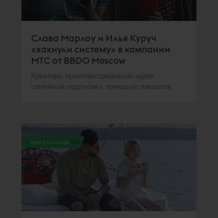
Слава Марлоу и Илья Куруч
«хакнули систему» в кампании
МТС от BBDO Moscow
Креаторы проиллюстрировали идею
семейной подписки с помощью пэкшотов
всего голосов:
343