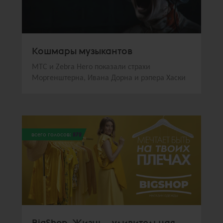
Кошмары музыкантов
МТС и Zebra Hero показали страхи
Моргенштерна, Ивана Дорна и рэпера Хаски
всего голосов:
272
BigShop. Жизнь – удивительная