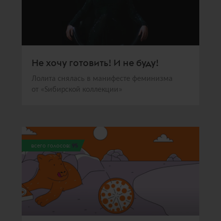
Не хочу готовить! И не буду!
Лолита снялась в манифесте феминизма
от «Sибирской коллекции»
всего голосов:
95