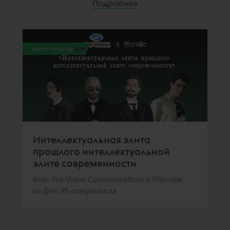
Подробнее
всего голосов:
1242
Интеллектуальная элита
прошлого интеллектуальной
элите современности
Кейс Pro-Vision Communications и Piterville
ко Дню PR-специалиста