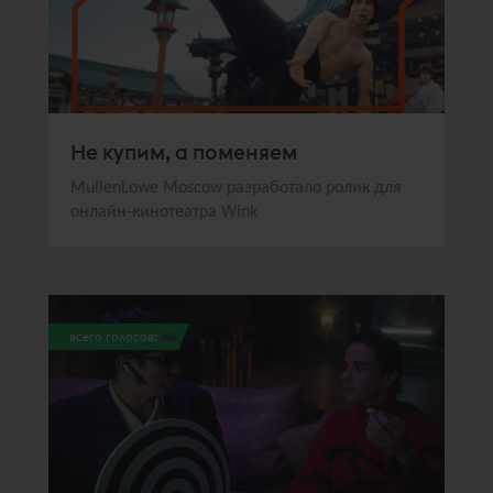
Не купим, а поменяем
MullenLowe Moscow разработало ролик для
онлайн-кинотеатра Wink
всего голосов:
166