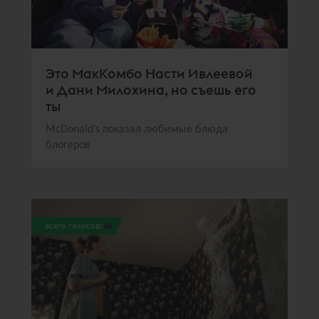
Это МакКомбо Насти Ивлеевой
и Дани Милохина, но съешь его
ты
McDonald’s показал любимые блюда
блогеров
всего голосов:
112