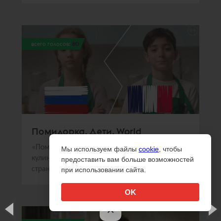
всего голосов:
80
Помидорка. Дети. World
«Помидорка» и Sorry,Guys.Media создали
Мы используем файлы
cookie
, чтобы
кулинарное шоу, в котором дети из разных
предоставить вам больше возможностей
стран готовили национальные блюда
при использовании сайта.
OK
×