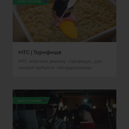
всего голосов:
364
МТС | Тарифище
МТС запустила рекламу «Тарифища», для
которой требуется «абсурдоперевод»
всего голосов:
355