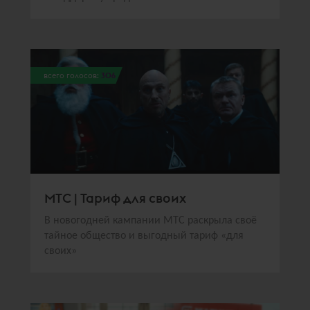
всего голосов:
306
МТС | Тариф для своих
В новогодней кампании МТС раскрыла своё
тайное общество и выгодный тариф «для
своих»