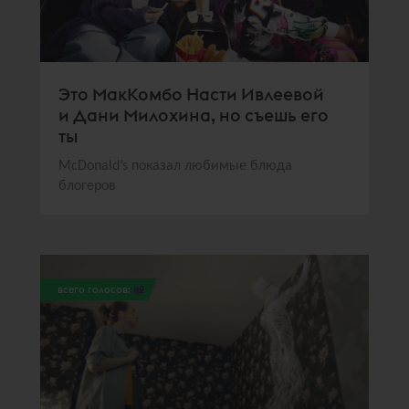
Это МакКомбо Насти Ивлеевой
и Дани Милохина, но съешь его
ты
McDonald’s показал любимые блюда
блогеров
всего голосов:
112