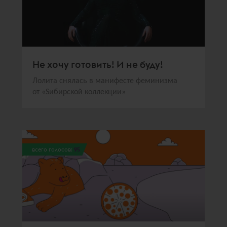
Не хочу готовить! И не буду!
Лолита снялась в манифесте феминизма
от «Sибирской коллекции»
всего голосов:
95