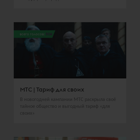
всего голосов:
306
МТС | Тариф для своих
В новогодней кампании МТС раскрыла своё
тайное общество и выгодный тариф «для
своих»