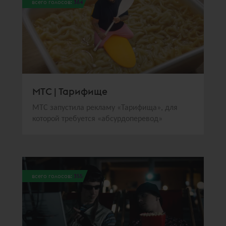
всего голосов:
364
МТС | Тарифище
МТС запустила рекламу «Тарифища», для
которой требуется «абсурдоперевод»
всего голосов:
355