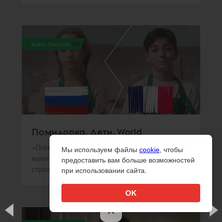
всего голосов:
80
Помидорка. Дети. World
«Помидорка» и Sorry,Guys.Media создали
Мы используем файлы
cookie
, чтобы
кулинарное шоу, в котором дети из разных
предоставить вам больше возможностей
стран готовили национальные блюда
при использовании сайта.
OK
×