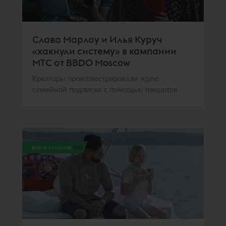
Слава Марлоу и Илья Куруч
«хакнули систему» в кампании
МТС от BBDO Moscow
Креаторы проиллюстрировали идею
семейной подписки с помощью пэкшотов
всего голосов:
343