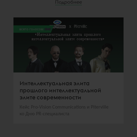
Подробнее
всего голосов:
1242
Интеллектуальная элита
прошлого интеллектуальной
элите современности
Кейс Pro-Vision Communications и Piterville
ко Дню PR-специалиста