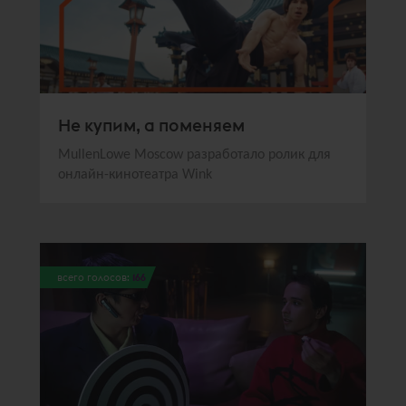
Не купим, а поменяем
MullenLowe Moscow разработало ролик для
онлайн-кинотеатра Wink
всего голосов:
166