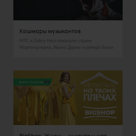
Кошмары музыкантов
МТС и Zebra Hero показали страхи
Моргенштерна, Ивана Дорна и рэпера Хаски
всего голосов:
272
BigShop. Жизнь – удивительная