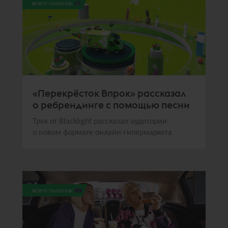
всего голосов:
131
«Перекрёсток Впрок» рассказал
о ребрендинге с помощью песни
Трек от Blacklight рассказал аудитории
о новом формате онлайн-гипермаркета
всего голосов:
122