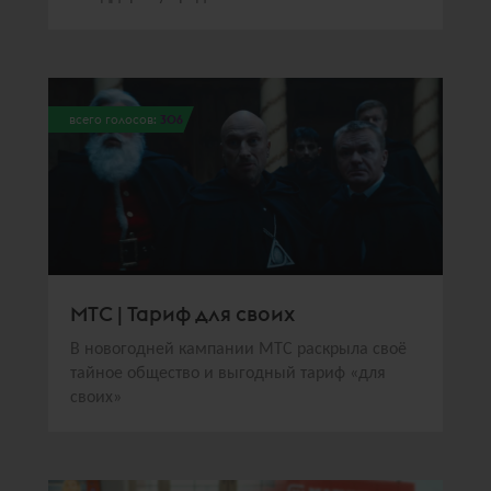
всего голосов:
306
МТС | Тариф для своих
В новогодней кампании МТС раскрыла своё
тайное общество и выгодный тариф «для
своих»