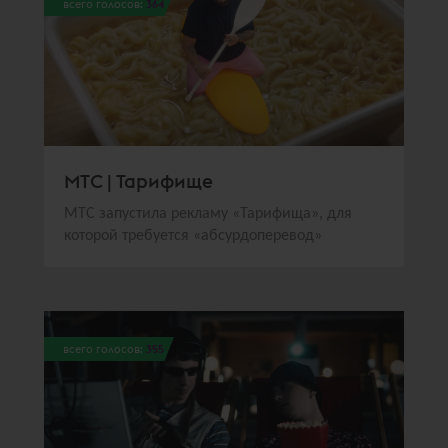
всего голосов:
364
МТС | Тарифище
МТС запустила рекламу «Тарифища», для
которой требуется «абсурдоперевод»
всего голосов:
355