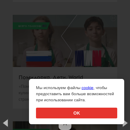
всего голосов:
80
Помидорка. Дети. World
«Помидорка» и Sorry,Guys.Media создали
Мы используем файлы
cookie
, чтобы
кулинарное шоу, в котором дети из разных
предоставить вам больше возможностей
стран готовили национальные блюда
при использовании сайта.
OK
×