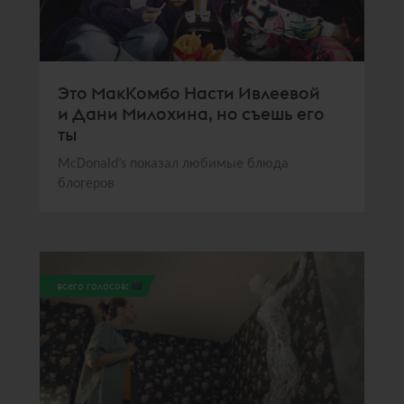
Это МакКомбо Насти Ивлеевой
и Дани Милохина, но съешь его
ты
McDonald’s показал любимые блюда
блогеров
всего голосов:
112