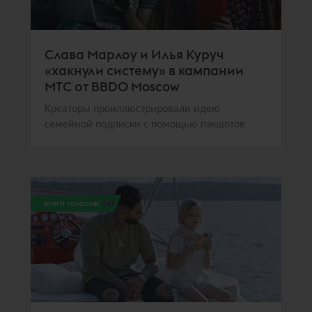
Слава Марлоу и Илья Куруч
«хакнули систему» в кампании
МТС от BBDO Moscow
Креаторы проиллюстрировали идею
семейной подписки с помощью пэкшотов
всего голосов:
343