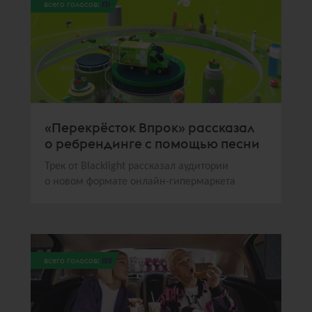
всего голосов:
131
«Перекрёсток Впрок» рассказал
о ребрендинге с помощью песни
Трек от Blacklight рассказал аудитории
о новом формате онлайн-гипермаркета
всего голосов:
122