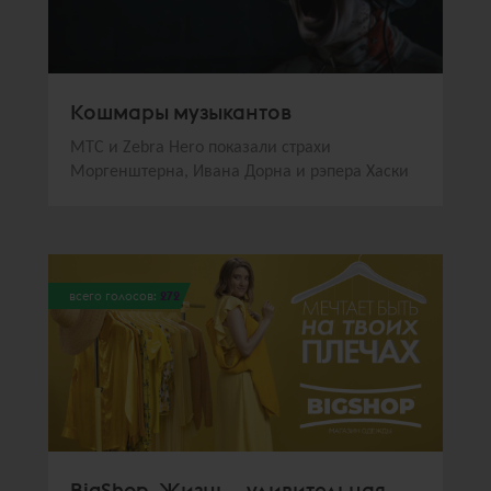
Кошмары музыкантов
МТС и Zebra Hero показали страхи
Моргенштерна, Ивана Дорна и рэпера Хаски
всего голосов:
272
BigShop. Жизнь – удивительная