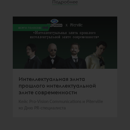
Подробнее
всего голосов:
1242
Интеллектуальная элита
прошлого интеллектуальной
элите современности
Кейс Pro-Vision Communications и Piterville
ко Дню PR-специалиста