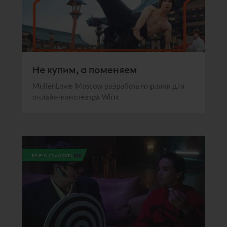
Не купим, а поменяем
MullenLowe Moscow разработало ролик для
онлайн-кинотеатра Wink
всего голосов:
166