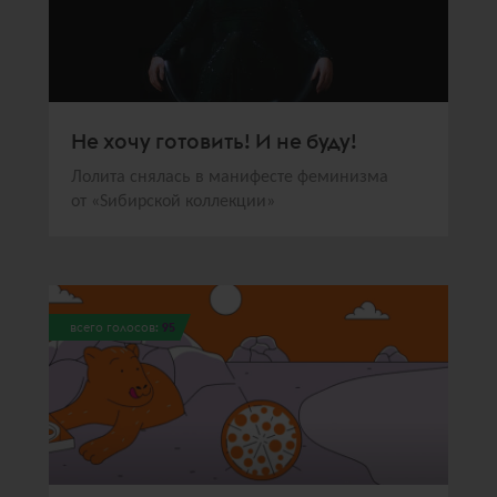
Не хочу готовить! И не буду!
Лолита снялась в манифесте феминизма
от «Sибирской коллекции»
всего голосов:
95