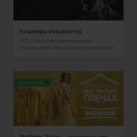
Кошмары музыкантов
МТС и Zebra Hero показали страхи
Моргенштерна, Ивана Дорна и рэпера Хаски
всего голосов:
272
BigShop. Жизнь – удивительная