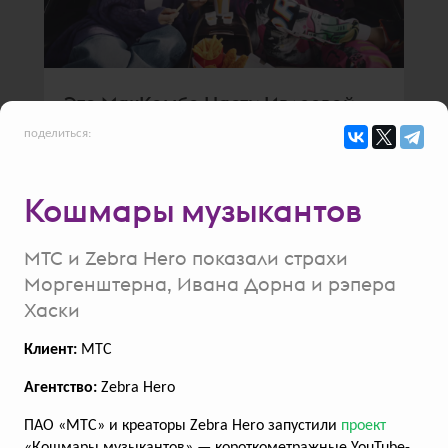
Это МакКомбо Насти Ивлеевой
и Дани Милохина, но съешь его
поделиться:
ты
McDonald’s показал любимые блюда
Кошмары музыкантов
блогеров
МТС и Zebra Hero показали страхи
Моргенштерна, Ивана Дорна и рэпера
Хаски
всего голосов:
112
Клиент:
МТС
Агентство:
Zebra Hero
ПАО «МТС» и креаторы Zebra Hero запустили
проект