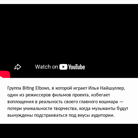
всего голосов:
108
Коллекция жизненных ценностей
Петербургский застройщик Legenda
и агентство Great запустили проект,
посвященный десятилетию девелопера
Группа Biting Elbows, в которой играет Илья Найшуллер,
один из режиссеров фильмов проекта, избегает
воплощения в реальность своего главного кошмара —
потери уникальности творчества, когда музыканты будут
вынуждены подстраиваться под вкусы аудитории.
всего голосов:
106