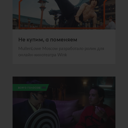
Не купим, а поменяем
MullenLowe Moscow разработало ролик для
онлайн-кинотеатра Wink
всего голосов:
166