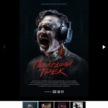
10 лет открываем границы вкуса!
«Додо Пицца» и DPG Russia запустили
юбилейную кампанию бренда
всего голосов:
86
Мамтры
«Яндекс.Маркет» и Smetana разработали
кампанию в поддержку молодых мам