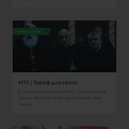
всего голосов:
306
МТС | Тариф для своих
В новогодней кампании МТС раскрыла своё
тайное общество и выгодный тариф «для
своих»