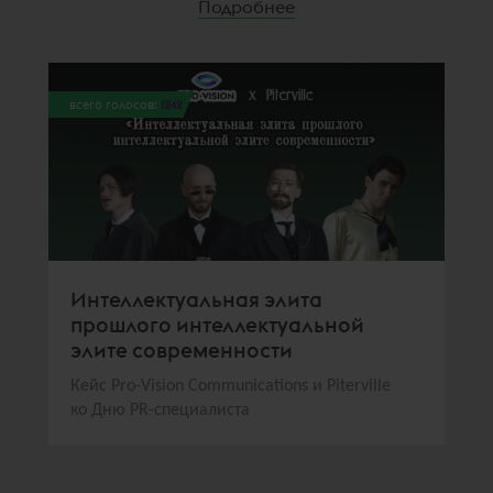
Подробнее
всего голосов:
1242
Интеллектуальная элита
прошлого интеллектуальной
элите современности
Кейс Pro-Vision Communications и Piterville
ко Дню PR-специалиста