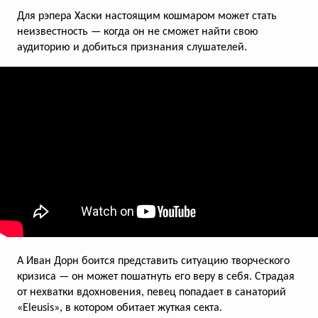
фирменный джингл
Для рэпера Хаски настоящим кошмаром может стать
неизвестность — когда он не сможет найти свою
аудиторию и добиться признания слушателей.
всего голосов:
108
Монополия в McDonald’s
Бренд перезапустил культовую активацию
в онлайн-формате
А Иван Дорн боится представить ситуацию творческого
кризиса — он может пошатнуть его веру в себя. Страдая
от нехватки вдохновения, певец попадает в санаторий
«Eleusis», в котором обитает жуткая секта.