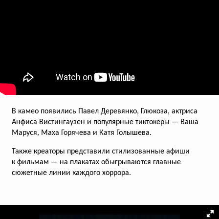
Не хочу готовить! И не буду!
Лолита снялась в манифесте феминизма
от «Sибирской коллекции»
В камео появились Павел Деревянко, Глюкоза, актриса
Анфиса Вистингаузен и популярные тиктокеры — Ваша
Маруся, Маха Горячева и Катя Голышева.
всего голосов:
95
Также креаторы представили стилизованные афиши
к фильмам — на плакатах обыгрываются главные
сюжетные линии каждого хоррора.