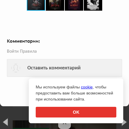
всего голосов:
80
Комментарии:
Войти
Правила
Оставить комментарий
Помидорка. Дети. World
Нет комментариев.
Будьте первым!
«Помидорка» и Sorry,Guys.Media создали
Мы используем файлы
cookie
, чтобы
кулинарное шоу, в котором дети из разных
предоставить вам больше возможностей
стран готовили национальные блюда
при использовании сайта.
OK
×