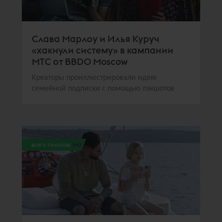
Слава Марлоу и Илья Куруч
«хакнули систему» в кампании
МТС от BBDO Moscow
Креаторы проиллюстрировали идею
семейной подписки с помощью пэкшотов
всего голосов:
343