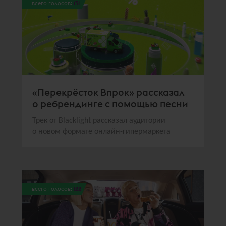
всего голосов:
131
«Перекрёсток Впрок» рассказал
о ребрендинге с помощью песни
Трек от Blacklight рассказал аудитории
о новом формате онлайн-гипермаркета
всего голосов:
122