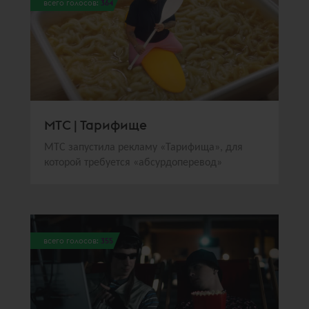
всего голосов:
364
МТС | Тарифище
МТС запустила рекламу «Тарифища», для
которой требуется «абсурдоперевод»
всего голосов:
355