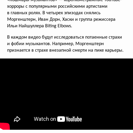
«Кошмары музыкантов» — короткометражные YouTube-
хорроры с популярными российскими артистами
«Петрович». Для вас и ваших
в главных ролях. В четырех эпизодах снялись
нервов
Моргенштерн, Иван Дорн, Хаски и группа режиссера
Ильи Найшуллера Biting Elbows.
Contrapunto рассказали о ремонтных
неврозах
В каждом видео будут исследоваться потаенные страхи
и фобии музыкантов. Например, Моргенштерн
признается в страхе внезапной смерти на пике карьеры.
всего голосов:
109
Ozon-zon-zon
Маркетплейс Ozon представил свой