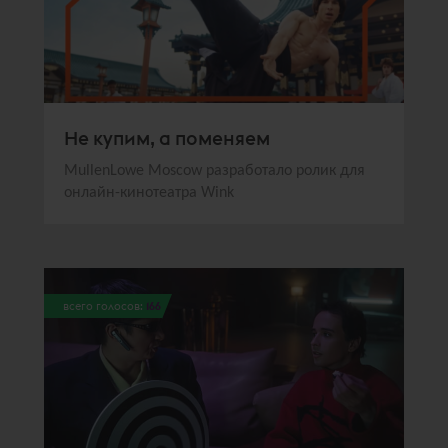
Не купим, а поменяем
MullenLowe Moscow разработало ролик для
онлайн-кинотеатра Wink
всего голосов:
166