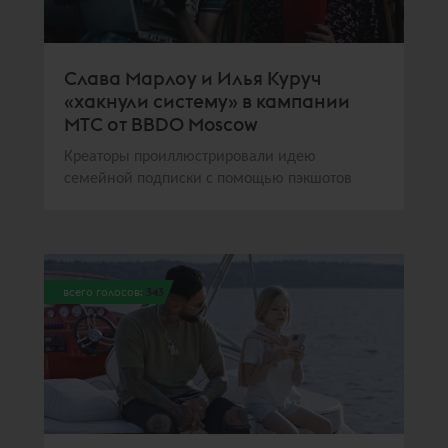
Слава Марлоу и Илья Куруч
«хакнули систему» в кампании
МТС от BBDO Moscow
Креаторы проиллюстрировали идею
семейной подписки с помощью пэкшотов
всего голосов:
343