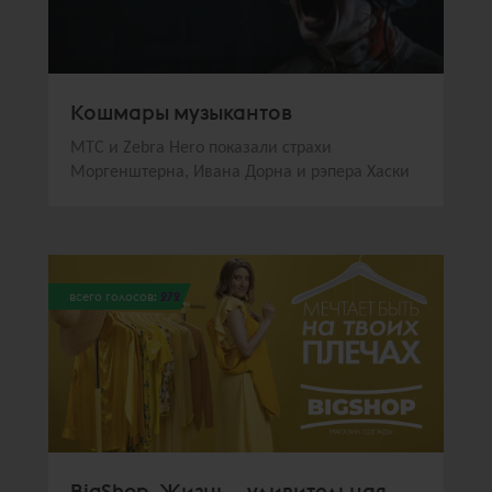
Кошмары музыкантов
МТС и Zebra Hero показали страхи
Моргенштерна, Ивана Дорна и рэпера Хаски
всего голосов:
272
BigShop. Жизнь – удивительная