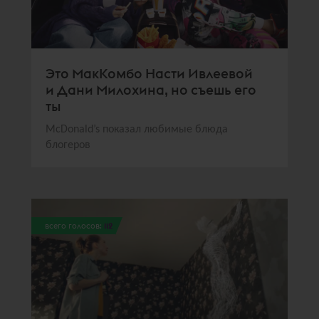
Это МакКомбо Насти Ивлеевой
и Дани Милохина, но съешь его
ты
McDonald’s показал любимые блюда
блогеров
всего голосов:
112