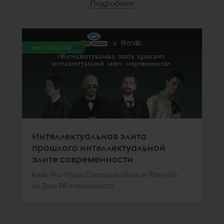
Подробнее
всего голосов:
1242
Интеллектуальная элита
прошлого интеллектуальной
элите современности
Кейс Pro-Vision Communications и Piterville
ко Дню PR-специалиста