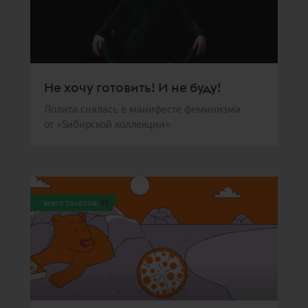
Не хочу готовить! И не буду!
Лолита снялась в манифесте феминизма
от «Sибирской коллекции»
всего голосов:
95