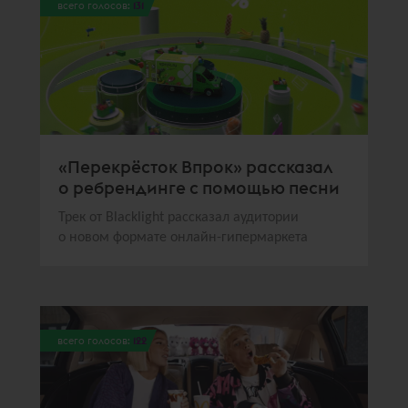
всего голосов:
131
«Перекрёсток Впрок» рассказал
о ребрендинге с помощью песни
Трек от Blacklight рассказал аудитории
о новом формате онлайн-гипермаркета
всего голосов:
122