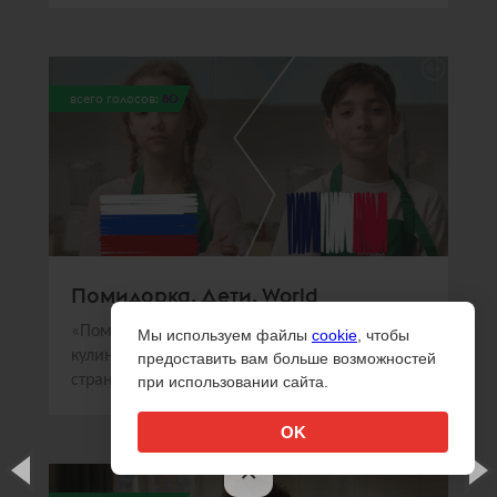
всего голосов:
80
Помидорка. Дети. World
«Помидорка» и Sorry,Guys.Media создали
Мы используем файлы
cookie
, чтобы
кулинарное шоу, в котором дети из разных
предоставить вам больше возможностей
стран готовили национальные блюда
при использовании сайта.
OK
×