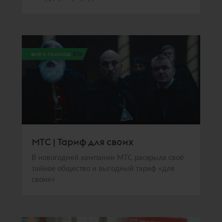
всего голосов:
306
МТС | Тариф для своих
В новогодней кампании МТС раскрыла своё
тайное общество и выгодный тариф «для
своих»