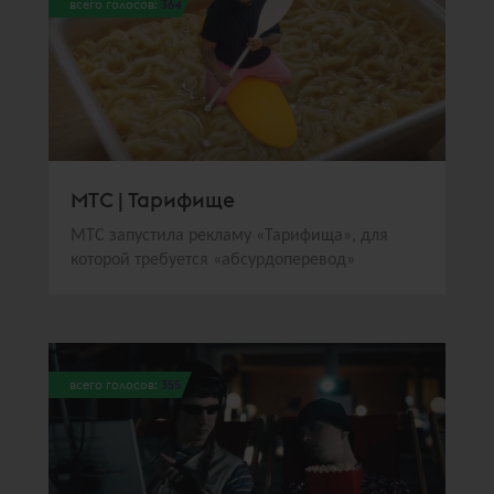
всего голосов:
364
МТС | Тарифище
МТС запустила рекламу «Тарифища», для
которой требуется «абсурдоперевод»
всего голосов:
355