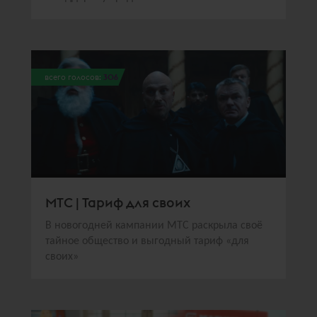
всего голосов:
306
МТС | Тариф для своих
В новогодней кампании МТС раскрыла своё
тайное общество и выгодный тариф «для
своих»