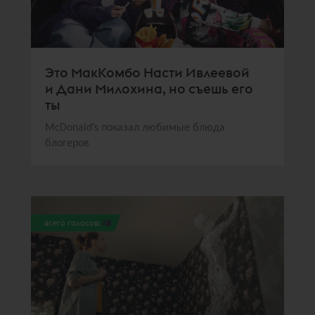
Это МакКомбо Насти Ивлеевой
и Дани Милохина, но съешь его
ты
McDonald’s показал любимые блюда
блогеров
всего голосов:
112