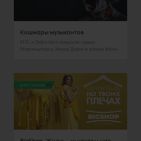
Кошмары музыкантов
МТС и Zebra Hero показали страхи
Моргенштерна, Ивана Дорна и рэпера Хаски
всего голосов:
272
BigShop. Жизнь – удивительная