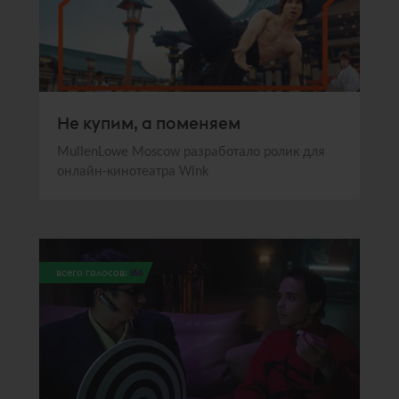
Не купим, а поменяем
MullenLowe Moscow разработало ролик для
онлайн-кинотеатра Wink
всего голосов:
166