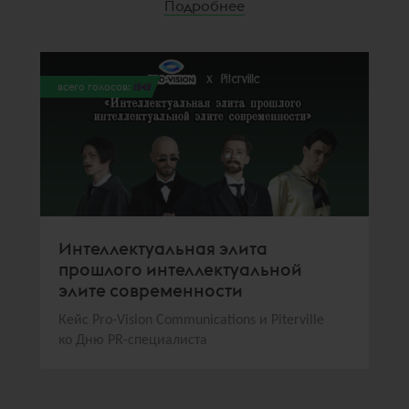
Подробнее
всего голосов:
1242
Интеллектуальная элита
прошлого интеллектуальной
элите современности
Кейс Pro-Vision Communications и Piterville
ко Дню PR-специалиста