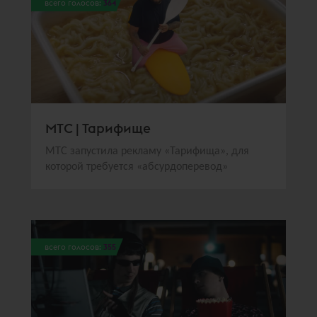
всего голосов:
364
МТС | Тарифище
МТС запустила рекламу «Тарифища», для
которой требуется «абсурдоперевод»
всего голосов:
355