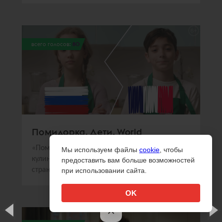
всего голосов:
80
Помидорка. Дети. World
«Помидорка» и Sorry,Guys.Media создали
Мы используем файлы
cookie
, чтобы
кулинарное шоу, в котором дети из разных
предоставить вам больше возможностей
стран готовили национальные блюда
при использовании сайта.
OK
×