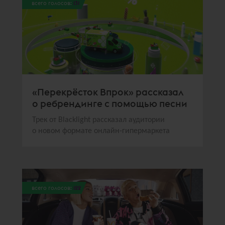
всего голосов:
131
«Перекрёсток Впрок» рассказал
о ребрендинге с помощью песни
Трек от Blacklight рассказал аудитории
о новом формате онлайн-гипермаркета
всего голосов:
122