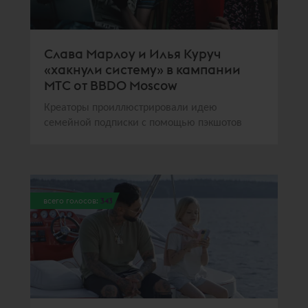
Слава Марлоу и Илья Куруч
«хакнули систему» в кампании
МТС от BBDO Moscow
Креаторы проиллюстрировали идею
семейной подписки с помощью пэкшотов
всего голосов:
343