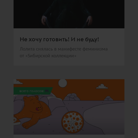
Не хочу готовить! И не буду!
Лолита снялась в манифесте феминизма
от «Sибирской коллекции»
всего голосов:
95