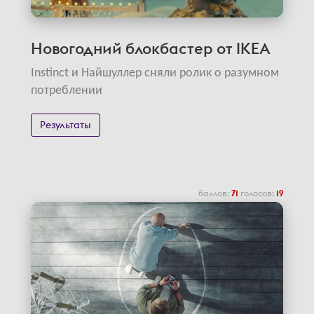
Новогодний блокбастер от IKEA
Instinct и Найшуллер сняли ролик о разумном
потреблении
Результаты
баллов:
71
голосов:
19