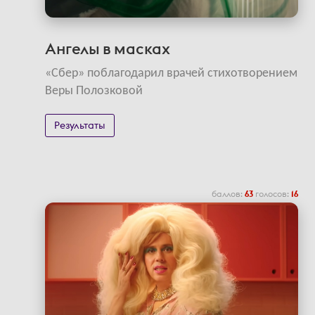
Ангелы в масках
«Сбер» поблагодарил врачей стихотворением
Веры Полозковой
Результаты
баллов:
63
голосов:
16