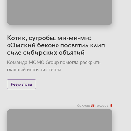
Котик, сугробы, ми-ми-ми:
«Омский бекон» посвятил клип
силе сибирских объятий
Команда MOMO Group помогла раскрыть
главный источник тепла
Результаты
баллов:
33
голосов:
8