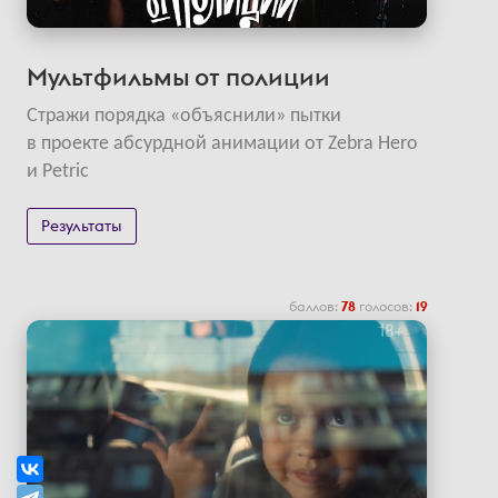
Мультфильмы от полиции
Стражи порядка «объяснили» пытки
в проекте абсурдной анимации от Zebra Hero
и Petric
Результаты
баллов:
78
голосов:
19