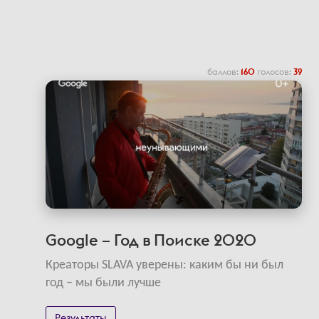
баллов:
160
голосов:
39
Google – Год в Поиске 2020
Креаторы SLAVA уверены: каким бы ни был
год – мы были лучше
Результаты