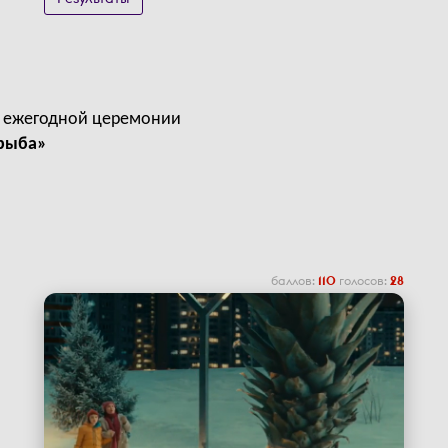
а ежегодной церемонии
рыба»
баллов:
110
голосов:
28