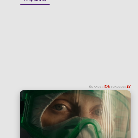
баллов:
105
голосов:
27