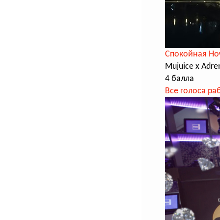
Спокойная Но
Mujuice x Adr
4 балла
Все голоса ра