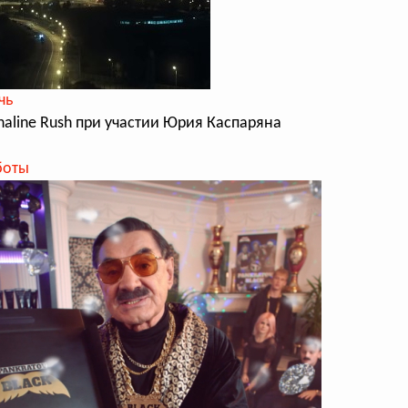
чь
enaline Rush при участии Юрия Каспаряна
боты