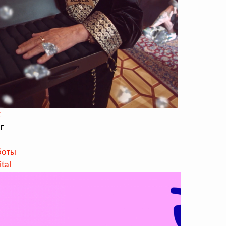
k
г
боты
ital