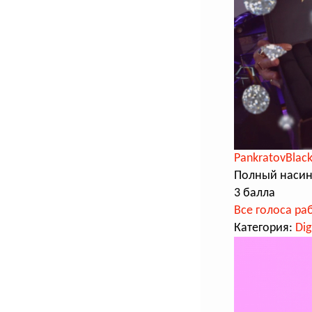
PankratovBlac
Полный насин
3 балла
Все голоса ра
Категория:
Dig