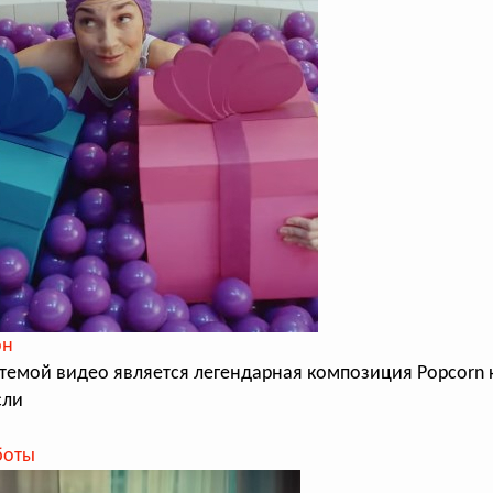
он
темой видео является легендарная композиция Popcorn
сли
боты