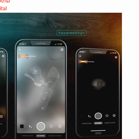
боты
ital