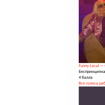
Funny Local —
Беспринципная
4 балла
Все голоса ра