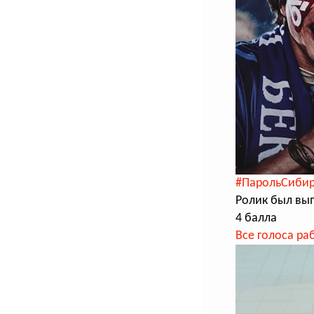
#ПарольСибир
Ролик был вы
4 балла
Все голоса ра