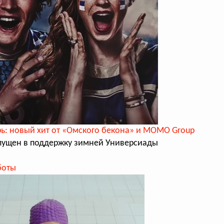
ь: новый хит от «Омского бекона» и MOMO Group
пущен в поддержку зимней Универсиады
боты