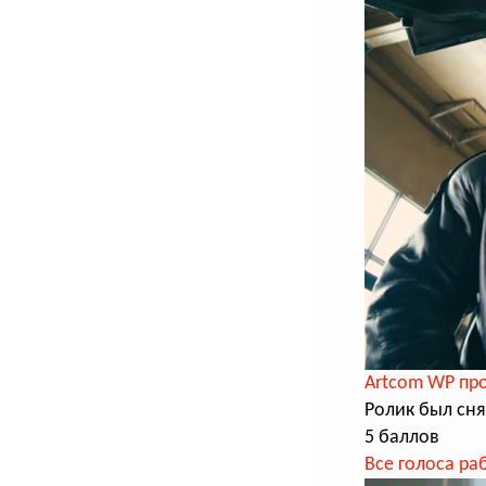
Artcom WP про
Ролик был сн
5 баллов
Все голоса ра