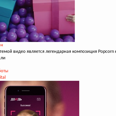
он
темой видео является легендарная композиция Popcorn
сли
боты
ital