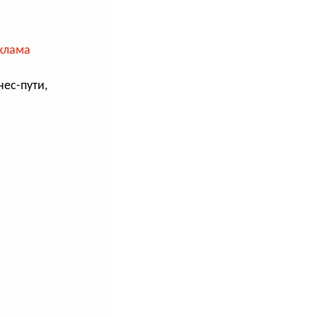
клама
ес-пути,