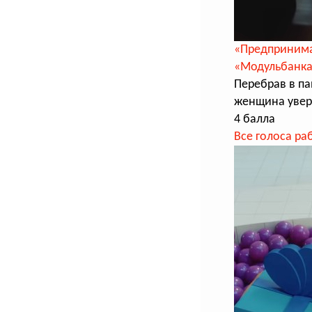
«Предпринима
«Модульбанк
Перебрав в па
женщина увер
4 балла
Все голоса ра