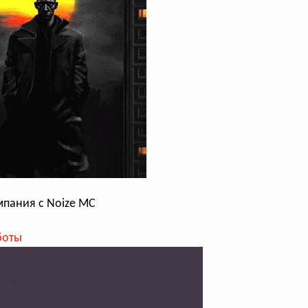
мпания с Noize MC
боты