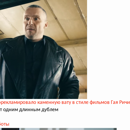
рекламировало каменную вату в стиле фильмов Гая Ричи
ят одним длинным дублем
боты