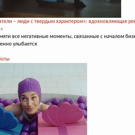
тели – люди с твердым характером»: вдохновляющая ре
а»
мяти все негативные моменты, связанные с началом бизн
енно улыбается
боты