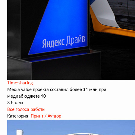
Time:sharing
Media value проекта составил более $1 млн при
медиабюджете $0
3 балла
Все голоса работы
Категория:
Принт / Аутдор