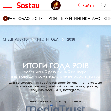
Войти
РАДИО
БЛОГИ
СПЕЦПРОЕКТЫ
РЕЙТИНГИ
КАТАЛОГ К
СПЕЦПРОЕКТЫ
ИТОГИ ГОДА
2018
ИТОГИ ГОДА 2018
российский рекламный конкурс,
выявляющий самые достойные работы за год
для голосования требуется верификация с помощью
социальных сетей
(facebook, «вконтакте», google,
«одноклассники», instagram)
генеральный спонсор проекта