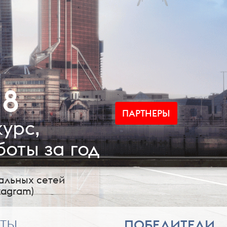
18
ПАРТНЕРЫ
урс,
оты за год
альных сетей
tagram)
РТЫ
ПОБЕДИТЕЛИ