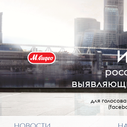
И
рос
выявляющи
для голосов
(faceb
НОВОСТИ
Н