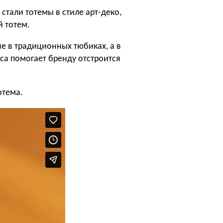
стали тотемы в стиле арт-деко,
й тотем.
не в традиционных тюбиках, а в
са помогает бренду отстроится
отема.