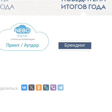
ГОДА
ИТОГОВ ГОДА
Принт / Аутдор
Брендинг
делиться: