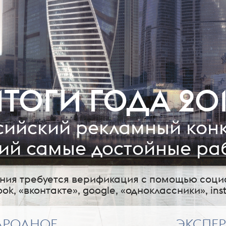
ТОГИ ГОДА 20
сийский рекламный конк
й самые достойные раб
ания требуется верификация с помощью соци
ook, «вконтакте», google, «одноклассники», ins
АРОДНОЕ
ЭКСПЕ