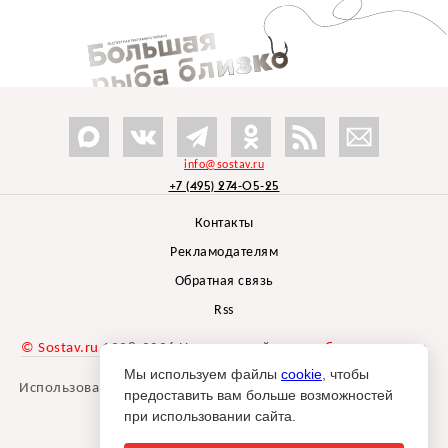
info@sostav.ru
+7 (495) 274-05-25
Контакты
Рекламодателям
Обратная связь
Rss
© Sostav.ru
1998-2026 Независимый проект
брендингового
агентства Depot
Мы используем файлы
cookie
, чтобы
Использование материалов Sostav.ru допустимо только при
предоставить вам больше возможностей
указании источника.
при использовании сайта.
Дизайн сайта -
Liqium
.