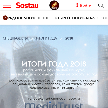
Войти
РАДИО
БЛОГИ
СПЕЦПРОЕКТЫ
РЕЙТИНГИ
КАТАЛОГ К
СПЕЦПРОЕКТЫ
ИТОГИ ГОДА
2018
ИТОГИ ГОДА 2018
российский рекламный конкурс,
выявляющий самые достойные работы за год
для голосования требуется верификация с помощью
социальных сетей
(facebook, «вконтакте», google,
«одноклассники», instagram)
генеральный спонсор проекта