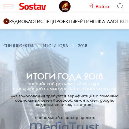
Войти
РАДИО
БЛОГИ
СПЕЦПРОЕКТЫ
РЕЙТИНГИ
КАТАЛОГ К
СПЕЦПРОЕКТЫ
ИТОГИ ГОДА
2018
ИТОГИ ГОДА 2018
российский рекламный конкурс,
выявляющий самые достойные работы за год
для голосования требуется верификация с помощью
социальных сетей
(facebook, «вконтакте», google,
«одноклассники», instagram)
генеральный спонсор проекта