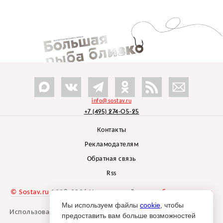
info@sostav.ru
+7 (495) 274-05-25
Контакты
Рекламодателям
Обратная связь
Rss
© Sostav.ru
1998-2026 Независимый проект
брендингового
агентства Depot
Мы используем файлы
cookie
, чтобы
Использование материалов Sostav.ru допустимо только при
предоставить вам больше возможностей
указании источника.