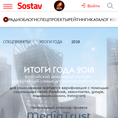
Войти
РАДИО
БЛОГИ
СПЕЦПРОЕКТЫ
РЕЙТИНГИ
КАТАЛОГ К
СПЕЦПРОЕКТЫ
ИТОГИ ГОДА
2018
ИТОГИ ГОДА 2018
российский рекламный конкурс,
выявляющий самые достойные работы за год
для голосования требуется верификация с помощью
социальных сетей
(facebook, «вконтакте», google,
«одноклассники», instagram)
генеральный спонсор проекта