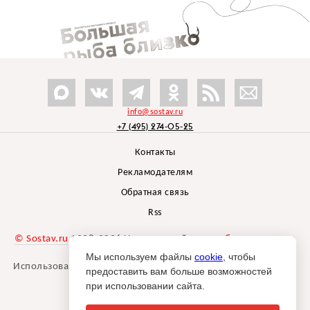
info@sostav.ru
+7 (495) 274-05-25
Контакты
Рекламодателям
Обратная связь
Rss
© Sostav.ru
1998-2026 Независимый проект
брендингового
агентства Depot
Мы используем файлы
cookie
, чтобы
Использование материалов Sostav.ru допустимо только при
предоставить вам больше возможностей
указании источника.
при использовании сайта.
Дизайн сайта -
Liqium
.
18+