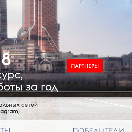
18
ПАРТНЕРЫ
урс,
оты за год
альных сетей
tagram)
РТЫ
ПОБЕДИТЕЛИ