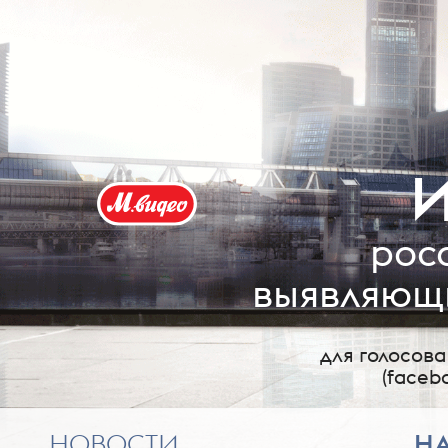
И
рос
выявляющи
для голосов
(faceb
НОВОСТИ
Н