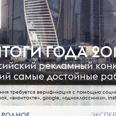
ТОГИ ГОДА 20
сийский рекламный конк
й самые достойные раб
ания требуется верификация с помощью соци
ook, «вконтакте», google, «одноклассники», ins
АРОДНОЕ
ЭКСПЕ