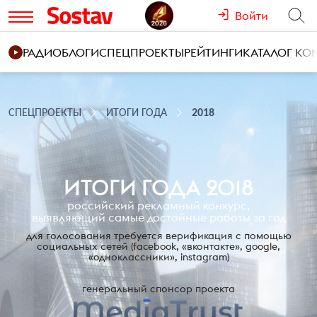
Войти
РАДИО
БЛОГИ
СПЕЦПРОЕКТЫ
РЕЙТИНГИ
КАТАЛОГ К
СПЕЦПРОЕКТЫ
ИТОГИ ГОДА
2018
ИТОГИ ГОДА 2018
российский рекламный конкурс,
выявляющий самые достойные работы за год
для голосования требуется верификация с помощью
социальных сетей
(facebook, «вконтакте», google,
«одноклассники», instagram)
генеральный спонсор проекта