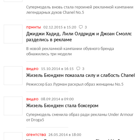
Супермодель вновь стала героиней рекламной кампании
легендарных духов Chanel No.5
принты
02.12.2015 в 15:20
3
Джиджи Хадид, Лили Олдридж и Джоан Смоллс
разделись в рекламе
В новой рекламной кампании обувного бренда
обнажились три модели
видео
15.10.2014 в 16:15
3
Жизель Бюндхен показала силу и слабость Chanel
Режиссер Баз Лурман раскрыл образ женщины No.5
видео
08.09.2014 в 09:00
Жизель Бюндхен стала боксером
Супермодель сменила образ ради рекламы Under Armour
от Droga5
агентства
26.05.2014 в 18:00