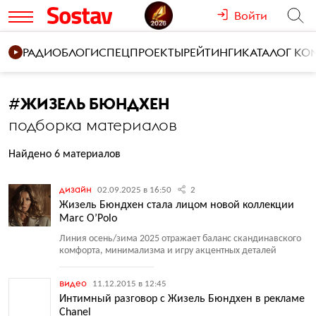
Войти
РАДИО
БЛОГИ
СПЕЦПРОЕКТЫ
РЕЙТИНГИ
КАТАЛОГ К
#
ЖИЗЕЛЬ БЮНДХЕН
подборка материалов
Найдено 6 материалов
дизайн
02.09.2025 в 16:50
2
Жизель Бюндхен стала лицом новой коллекции
Marc O’Polo
Линия осень/зима 2025 отражает баланс скандинавского
комфорта, минимализма и игру акцентных деталей
видео
11.12.2015 в 12:45
Интимный разговор с Жизель Бюндхен в рекламе
Chanel