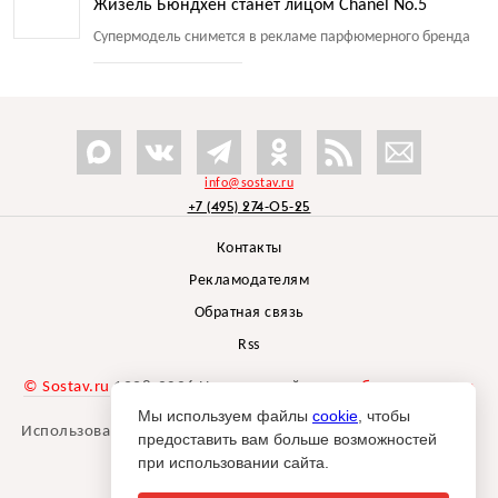
Жизель Бюндхен станет лицом Chanel No.5
Супермодель снимется в рекламе парфюмерного бренда
info@sostav.ru
+7 (495) 274-05-25
Контакты
Рекламодателям
Обратная связь
Rss
© Sostav.ru
1998-2026 Независимый проект
брендингового
агентства Depot
Мы используем файлы
cookie
, чтобы
Использование материалов Sostav.ru допустимо только при
предоставить вам больше возможностей
указании источника.
при использовании сайта.
Дизайн сайта -
Liqium
.