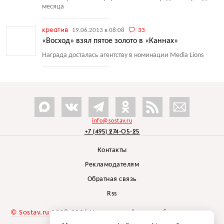
месяца
креатив
19.06.2013 в 08:08
33
«Восход» взял пятое золото в «Каннах»
Награда досталась агентству в номинации Media Lions
info@sostav.ru
+7 (495) 274-05-25
Контакты
Рекламодателям
Обратная связь
Rss
© Sostav.ru
1998-2026 Независимый проект
брендингового
агентства Depot