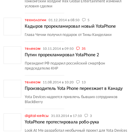
Гонконгский холдинг Rex Global Entertainment изменил
условия сделки
технологии
01.12.2014 в 08:50
5
Кадыров прорекламировал новый YotaPhone
Глава Чечни получил подарок от Тины Канделаки
телеком
10.11.2014 в 09:50
35
Путин прорекламировал YotaPhone 2
Президент РФ подарил российский смартфон
председателю КНР
телеком
11.08.2014 в 10:20
13
Производитель Yota Phone переезжает в Канаду
Yota Devices надеется привлечь бывших сотрудников
BlackBerry
digital-кейсы
31.03.2014 в 17:10
3
YotaPhone протестировала робо-рука
Look At Me разработал необычный проект для Yota Devices