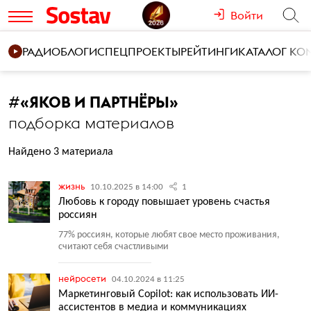
Войти
РАДИО
БЛОГИ
СПЕЦПРОЕКТЫ
РЕЙТИНГИ
КАТАЛОГ К
#
«ЯКОВ И ПАРТНЁРЫ»
подборка материалов
Найдено 3 материала
жизнь
10.10.2025 в 14:00
1
Любовь к городу повышает уровень счастья
россиян
77% россиян, которые любят свое место проживания,
считают себя счастливыми
нейросети
04.10.2024 в 11:25
Маркетинговый Copilot: как использовать ИИ-
ассистентов в медиа и коммуникациях