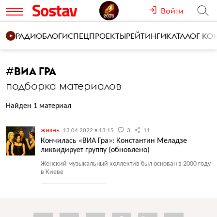
Войти
РАДИО
БЛОГИ
СПЕЦПРОЕКТЫ
РЕЙТИНГИ
КАТАЛОГ К
#
ВИА ГРА
подборка материалов
Найден 1 материал
жизнь
13.04.2022 в 13:15
3
11
Кончилась «ВИА Гра»: Константин Меладзе
ликвидирует группу (обновлено)
Женский музыкальный коллектив был основан в 2000 году
в Киеве