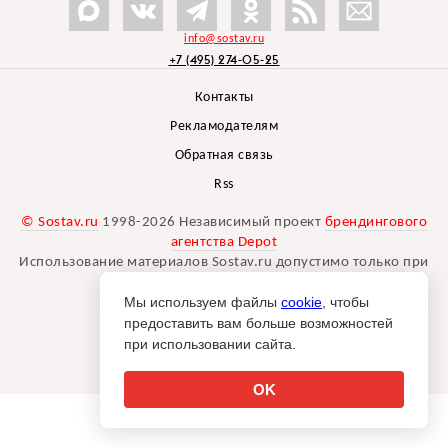
info@sostav.ru
+7 (495) 274-05-25
Контакты
Рекламодателям
Обратная связь
Rss
© Sostav.ru
1998-2026 Независимый проект
брендингового
агентства Depot
Использование материалов Sostav.ru допустимо только при
указании источника.
Мы используем файлы
cookie
, чтобы
Дизайн сайта -
Liqium
.
предоставить вам больше возможностей
18+
при использовании сайта.
OK