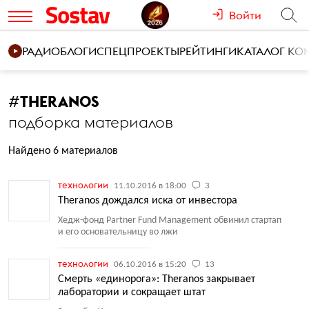
Войти
РАДИО
БЛОГИ
СПЕЦПРОЕКТЫ
РЕЙТИНГИ
КАТАЛОГ К
#
THERANOS
подборка материалов
Найдено 6 материалов
технологии
11.10.2016 в 18:00
3
Theranos дождался иска от инвестора
Хедж-фонд Partner Fund Management обвинил стартап
и его основательницу во лжи
технологии
06.10.2016 в 15:20
13
Смерть «единорога»: Theranos закрывает
лаборатории и сокращает штат