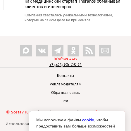
Как медицинский стартап Theranos обманывал
клиентов и инвесторов
Компания хвасталась уникальными технологиями,
которые на самом деле не применяла
info@sostav.ru
+7 (495) 274-05-25
Контакты
Рекламодателям
Обратная связь
Rss
© Sostav.ru
1998-2026 Независимый проект
брендингового
агентства Depot
Мы используем файлы
cookie
, чтобы
Использование материалов Sostav.ru допустимо только при
предоставить вам больше возможностей
указании источника.