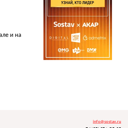
але и на
info@sostav.ru