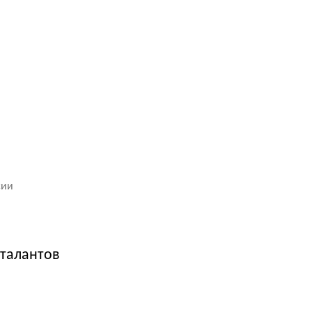
сии
 талантов