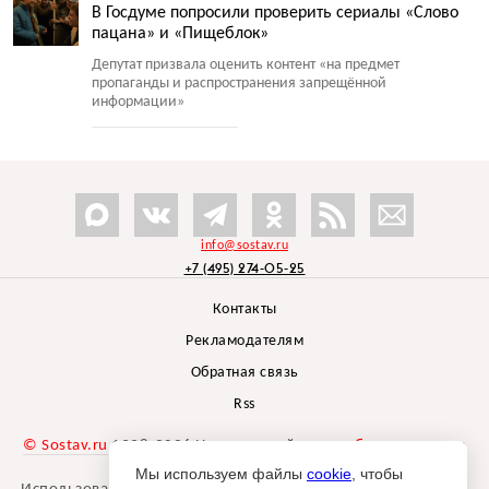
В Госдуме попросили проверить сериалы «Слово
пацана» и «Пищеблок»
Депутат призвала оценить контент
«
на предмет
пропаганды и распространения запрещённой
информации»
info@sostav.ru
+7 (495) 274-05-25
Контакты
Рекламодателям
Обратная связь
Rss
© Sostav.ru
1998-2026 Независимый проект
брендингового
агентства Depot
Мы используем файлы
cookie
, чтобы