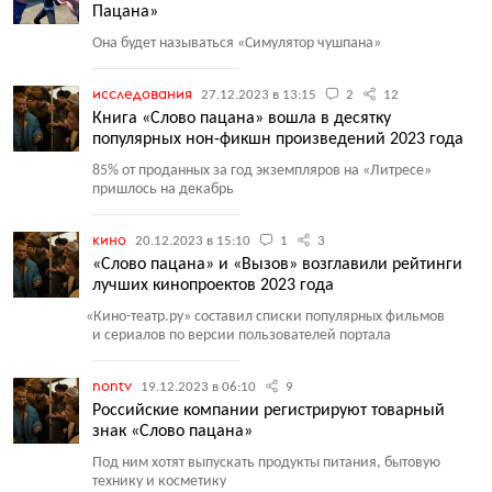
Пацана»
Она будет называться
«
Симулятор чушпана»
исследования
27.12.2023 в 13:15
2
12
Книга «Слово пацана» вошла в десятку
популярных нон-фикшн произведений 2023 года
85% от проданных за год экземпляров на «Литресе»
пришлось на декабрь
кино
20.12.2023 в 15:10
1
3
«Слово пацана» и «Вызов» возглавили рейтинги
лучших кинопроектов 2023 года
«
Кино-театр.ру» составил списки популярных фильмов
и сериалов по версии пользователей портала
nontv
19.12.2023 в 06:10
9
Российские компании регистрируют товарный
знак «Слово пацана»
Под ним хотят выпускать продукты питания, бытовую
технику и косметику