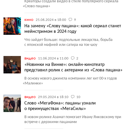
Креаторы создали видео в стиле популярного сериала
«
Слово пацана»
кино
25.06.2024 в 18:00
9
На замену «Слову пацана»: какой сериал станет
мейнстримом в 2024 году
Что зайдет больше: подпольные лекарства, борьба
с японской мафией или сатира на ток-шоу
видео
11.06.2024 в 11:00
2
«Новинки на Винке»: онлайн-кинотеатр
представил ролик с актерами из «Слова пацана»
В основу нового джингла компании лег хит 00-х годов
«
Малинки»
видео
29.05.2024 в 18:10
10
Слово «МегаФона»: пацаны узнали
о преимуществах «МегаСилы»
В новом ролике Азамат помогает Ивану Янковскому при
встрече с дерзкими пацанами