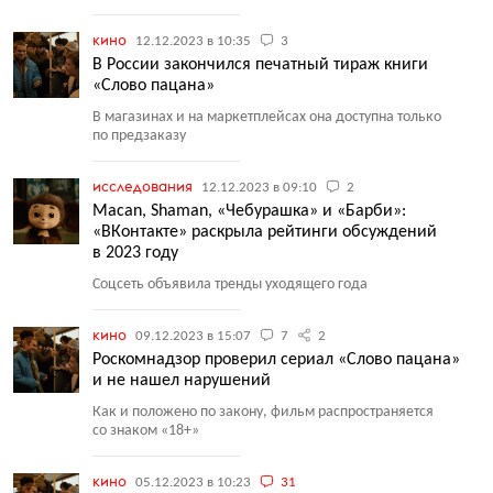
кино
12.12.2023 в 10:35
3
В России закончился печатный тираж книги
«Слово пацана»
В магазинах и на маркетплейсах она доступна только
по предзаказу
исследования
12.12.2023 в 09:10
2
Macan, Shaman, «Чебурашка» и «Барби»:
«ВКонтакте» раскрыла рейтинги обсуждений
в 2023 году
Соцсеть объявила тренды уходящего года
кино
09.12.2023 в 15:07
7
2
Роскомнадзор проверил сериал «Слово пацана»
и не нашел нарушений
Как и положено по закону, фильм распространяется
со знаком
«
18+»
кино
05.12.2023 в 10:23
31