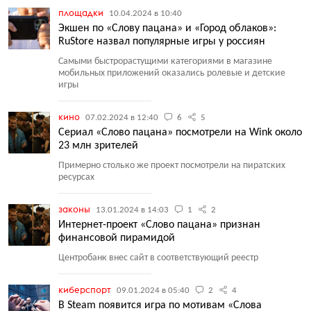
площадки
10.04.2024 в 10:40
Экшен по «Слову пацана» и «Город облаков»:
RuStore назвал популярные игры у россиян
Самыми быстрорастущими категориями в магазине
мобильных приложений оказались ролевые и детские
игры
кино
07.02.2024 в 12:40
6
5
Сериал «Слово пацана» посмотрели на Wink около
23 млн зрителей
Примерно столько же проект посмотрели на пиратских
ресурсах
законы
13.01.2024 в 14:03
1
2
Интернет-проект «Слово пацана» признан
финансовой пирамидой
Центробанк внес сайт в соответствующий реестр
киберспорт
09.01.2024 в 05:40
2
4
В Steam появится игра по мотивам «Слова