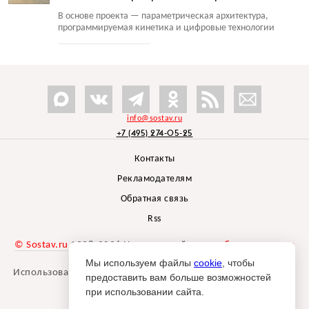
В основе проекта — параметрическая архитектура,
программируемая кинетика и цифровые технологии
info@sostav.ru
+7 (495) 274-05-25
Контакты
Рекламодателям
Обратная связь
Rss
© Sostav.ru
1998-2026 Независимый проект
брендингового
агентства Depot
Мы используем файлы
cookie
, чтобы
Использование материалов Sostav.ru допустимо только при
предоставить вам больше возможностей
указании источника.
при использовании сайта.
Дизайн сайта -
Liqium
.