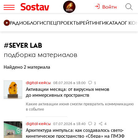
Войти
РАДИО
БЛОГИ
СПЕЦПРОЕКТЫ
РЕЙТИНГИ
КАТАЛОГ К
#
SEVER LAB
подборка материалов
Найдено 2 материала
digital-кейсы
08.07.2026 в 18:00
1
Активации месяца: от вирусных мемов
до иммерсивных пространств
Какие активации июня смогли превратить коммуникацию
в событие
digital-кейсы
07.07.2026 в 18:40
2
4
Архитектура импульса: как создавалось свето-
кинетическое пространство «Сбера» на ПМЭФ