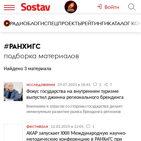
Войти
РАДИО
БЛОГИ
СПЕЦПРОЕКТЫ
РЕЙТИНГИ
КАТАЛОГ К
#
РАНХИГС
подборка материалов
Найдено 3 материала
исследования
29.07.2025 в 16:45
2
7
Фокус государства на внутреннем туризме
выпустил джинна регионального брендинга
Внимание к отрасли со стороны государства делает
неминуемым развитие рынка брендинга регионов
фестивали
12.02.2019 в 12:05
1
АКАР запускает XXIII Международную научно-
методическую конференцию в РАНХиГС при