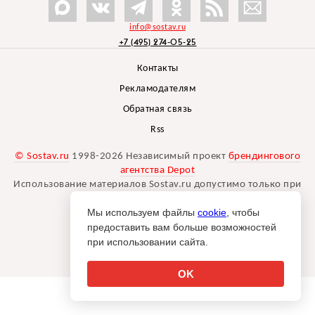
info@sostav.ru
+7 (495) 274-05-25
Контакты
Рекламодателям
Обратная связь
Rss
© Sostav.ru
1998-2026 Независимый проект
брендингового
агентства Depot
Использование материалов Sostav.ru допустимо только при
указании источника.
Мы используем файлы
cookie
, чтобы
Дизайн сайта -
Liqium
.
предоставить вам больше возможностей
18+
при использовании сайта.
OK