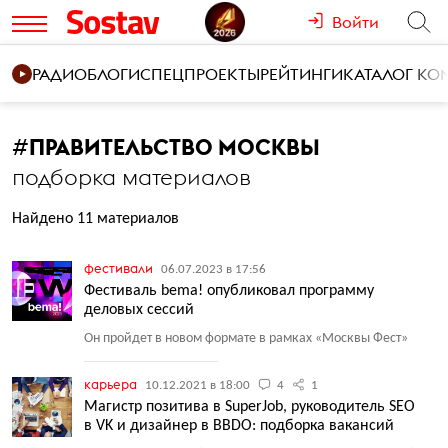
Войти
РАДИО
БЛОГИ
СПЕЦПРОЕКТЫ
РЕЙТИНГИ
КАТАЛОГ К
#
ПРАВИТЕЛЬСТВО МОСКВЫ
подборка материалов
Найдено 11 материалов
фестивали
06.07.2023 в 17:56
Фестиваль bema! опубликовал программу
деловых сессий
Он пройдет в новом формате в рамках
«
Москвы Фест»
карьера
10.12.2021 в 18:00
4
1
Магистр позитива в SuperJob, руководитель SEO
в VK и дизайнер в BBDO: подборка вакансий