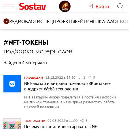
Войти
РАДИО
БЛОГИ
СПЕЦПРОЕКТЫ
РЕЙТИНГИ
КАТАЛОГ К
#
NFT-ТОКЕНЫ
подборка материалов
Найдено 4 материала
площадки
12.12.2022 в 19:30
1
3
NFT-аватар и витрина токенов: «ВКонтакте»
внедряет Web3-технологии
NFT-аватаром можно поделиться в посте или истории
на личной странице, а на витрине разместить работы
из своей коллекции
технологии
09.08.2022 в 11:00
3
Почему не стоит инвестировать в NFT