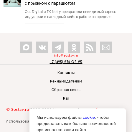
с прыжком с парашютом
Out Digital и ГК Neiry превратили невидимый стресс
индустрии в наглядный кейс о работе на пределе
info@sostav.ru
+7 (495) 274-05-25
Контакты
Рекламодателям
Обратная связь
Rss
© Sostav.ru
1998-2026 Независимый проект
брендингового
агентства Depot
Мы используем файлы
cookie
, чтобы
Использование материалов Sostav.ru допустимо только при
предоставить вам больше возможностей
указании источника.
при использовании сайта.