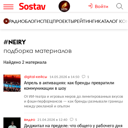
Войти
РАДИО
БЛОГИ
СПЕЦПРОЕКТЫ
РЕЙТИНГИ
КАТАЛОГ К
#
NEIRY
подборка материалов
Найдено 2 материала
digital-кейсы
14.05.2026 в 14:50
1
Апрель в активациях: как бренды превратили
коммуникации в шоу
От ИИ-театра и игровых миров до лимитированных вкусов
и фэшн-перформансов — как бренды размывали границы
между рекламой и опытом
видео
21.04.2026 в 12:40
5
Диджитал на пределе: что общего у рабочего дня