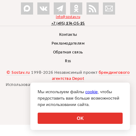
info@sostav.ru
+7 (495) 274-05-25
Контакты
Рекламодателям
Обратная связь
Rss
© Sostav.ru
1998-2026 Независимый проект
брендингового
агентства Depot
Использование материалов Sostav.ru допустимо только при
указании источника.
Мы используем файлы
cookie
, чтобы
Дизайн сайта -
Liqium
.
предоставить вам больше возможностей
18+
при использовании сайта.
OK