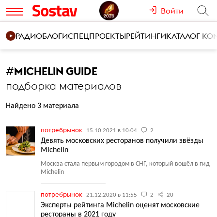
Войти
РАДИО
БЛОГИ
СПЕЦПРОЕКТЫ
РЕЙТИНГИ
КАТАЛОГ К
#
MICHELIN GUIDE
подборка материалов
Найдено 3 материала
потребрынок
15.10.2021 в 10:04
2
Девять московских ресторанов получили звёзды
Michelin
Москва стала первым городом в СНГ, который вошёл в гид
Michelin
потребрынок
21.12.2020 в 11:55
2
20
Эксперты рейтинга Michelin оценят московские
рестораны в 2021 году