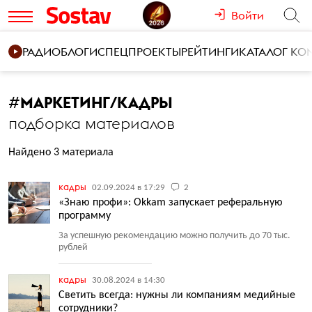
Войти
РАДИО
БЛОГИ
СПЕЦПРОЕКТЫ
РЕЙТИНГИ
КАТАЛОГ К
#
МАРКЕТИНГ/КАДРЫ
подборка материалов
Найдено 3 материала
кадры
02.09.2024 в 17:29
2
«Знаю профи»: Okkam запускает реферальную
программу
За успешную рекомендацию можно получить до 70 тыс.
рублей
кадры
30.08.2024 в 14:30
Светить всегда: нужны ли компаниям медийные
сотрудники?