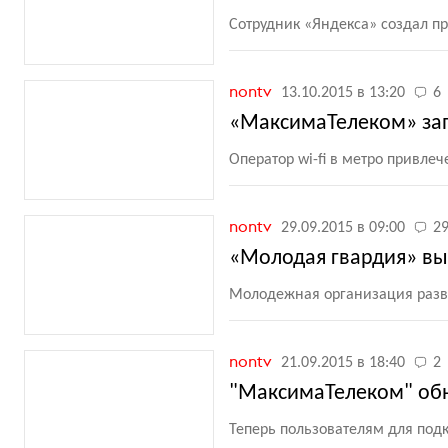
Сотрудник
«
Яндекса» создал п
nontv
13.10.2015 в 13:20
6
«МаксимаТелеком» зап
Оператор wi-fi в метро привле
nontv
29.09.2015 в 09:00
2
«Молодая гвардия» выс
Молодежная организация разв
nontv
21.09.2015 в 18:40
2
"МаксимаТелеком" обн
Теперь пользователям для под