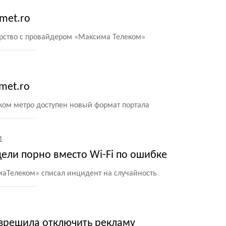
met.ro
рство с провайдером
«
Максима Телеком»
met.ro
ском метро доступен новый формат портала
1
ели порно вместо Wi-Fi по ошибке
аТелеком» списал инцидент на случайность
зрешила отключить рекламу