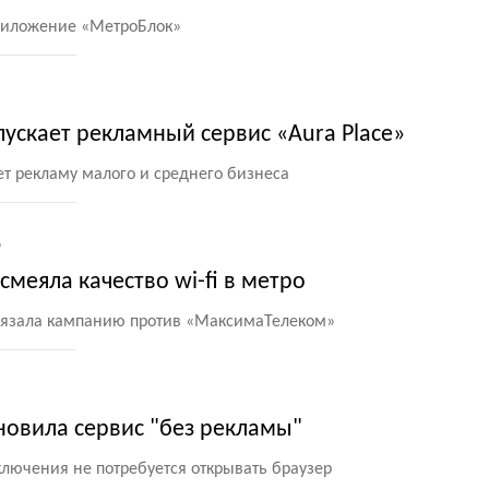
риложение
«
МетроБлок»
ускает рекламный сервис «Aura Place»
чет рекламу малого и среднего бизнеса
9
меяла качество wi-fi в метро
язала кампанию против
«
МаксимаТелеком»
овила сервис "без рекламы"
ключения не потребуется открывать браузер