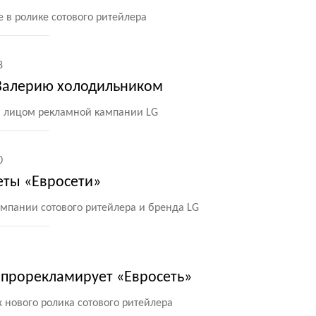
 в ролике сотового ритейлера
8
Валерию холодильником
а лицом рекламной кампании LG
0
еты «Евросети»
ампании сотового ритейлера и бренда LG
 прорекламирует «Евросеть»
х нового ролика сотового ритейлера