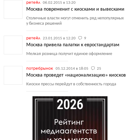
ретейл
06.02.2015 в 13:20
Москва повременит с киосками и вывесками
Столичные власти могут отменить ряд непопулярных
у бизнеса решений
ретейл
23.01.2015 в 12:20
9
Москва привела палатки к евростандартам
Мелкая розница получит единое оформление
потребрынок
05.12.2014 в 18:05
25
Москва проведет «национализацию» киосков
Киоски прессы перейдут в собственность города