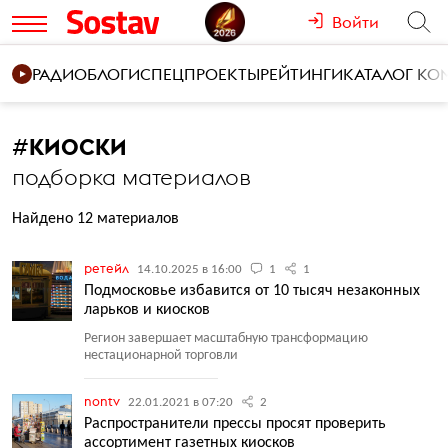
Войти
РАДИО
БЛОГИ
СПЕЦПРОЕКТЫ
РЕЙТИНГИ
КАТАЛОГ К
#
КИОСКИ
подборка материалов
Найдено 12 материалов
ретейл
14.10.2025 в 16:00
1
1
Подмосковье избавится от 10 тысяч незаконных
ларьков и киосков
Регион завершает масштабную трансформацию
нестационарной торговли
nontv
22.01.2021 в 07:20
2
Распространители прессы просят проверить
ассортимент газетных киосков