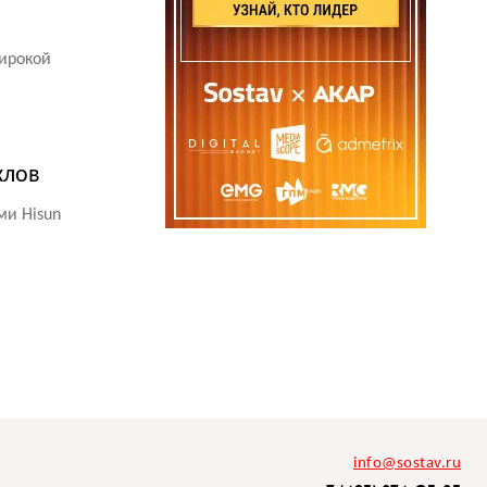
ирокой
клов
ми Hisun
info@sostav.ru