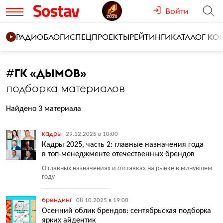
Войти
РАДИО
БЛОГИ
СПЕЦПРОЕКТЫ
РЕЙТИНГИ
КАТАЛОГ К
#
ГК «ДЫМОВ»
подборка материалов
Найдено 3 материала
кадры
29.12.2025 в 10:00
Кадры 2025, часть 2: главные назначения года
в топ-менеджменте отечественных брендов
О главных назначениях и отставках на рынке в минувшем
году
брендинг
08.10.2025 в 19:00
Осенний облик брендов: сентябрьская подборка
ярких айдентик