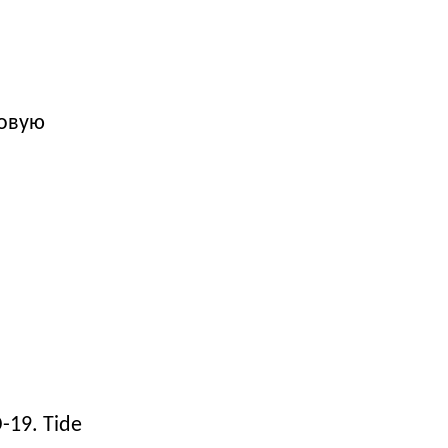
говую
19. Tide