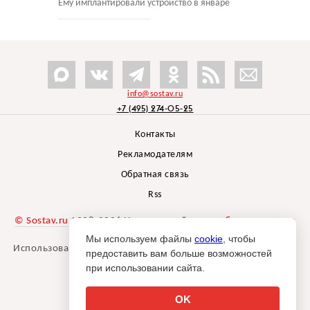
Ему имплантировали устройство в январе
info@sostav.ru
+7 (495) 274-05-25
Контакты
Рекламодателям
Обратная связь
Rss
© Sostav.ru
1998-2026 Независимый проект
брендингового
агентства Depot
Мы используем файлы
cookie
, чтобы
Использование материалов Sostav.ru допустимо только при
предоставить вам больше возможностей
указании источника.
при использовании сайта.
Дизайн сайта -
Liqium
.
18+
OK