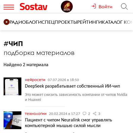
Войти
РАДИО
БЛОГИ
СПЕЦПРОЕКТЫ
РЕЙТИНГИ
КАТАЛОГ К
#
ЧИП
подборка материалов
Найдено 2 материала
нейросети
07.07.2026 в 18:50
DeepSeek разрабатывает собственный ИИ-чип
Это может снизить зависимость компании от чипов Nvidia
и Huawei
технологии
20.02.2024 в 17:27
2
3
Пациент с чипом Neuralink смог управлять
компьютерной мышью силой мысли