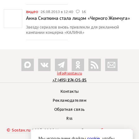
видео
26.08.2013 в 12:40
16
Анна Снаткина стала лицом «Черного Жемчуга»
Звезду сериалов вновь привлекли для рекламной
кампании концерна
«
КАЛИНА»
info@sostav.ru
+7 (495) 274-05-25
Контакты
Рекламодателям
Обратная связь
Rss
© Sostav.ru
1998-2026 Независимый проект
брендингового
агентства Depot
Мы используем файлы
cookie
, чтобы