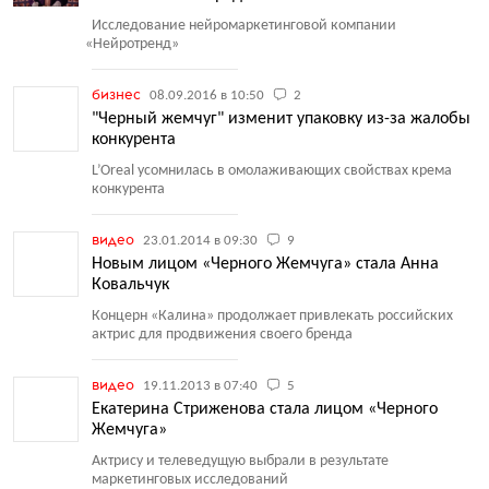
Исследование нейромаркетинговой компании
«
Нейротренд»
бизнес
08.09.2016 в 10:50
2
"Черный жемчуг" изменит упаковку из-за жалобы
конкурента
L’Oreal усомнилась в омолаживающих свойствах крема
конкурента
видео
23.01.2014 в 09:30
9
Новым лицом «Черного Жемчуга» стала Анна
Ковальчук
Концерн
«
Калина» продолжает привлекать российских
актрис для продвижения своего бренда
видео
19.11.2013 в 07:40
5
Екатерина Стриженова стала лицом «Черного
Жемчуга»
Актрису и телеведущую выбрали в результате
маркетинговых исследований