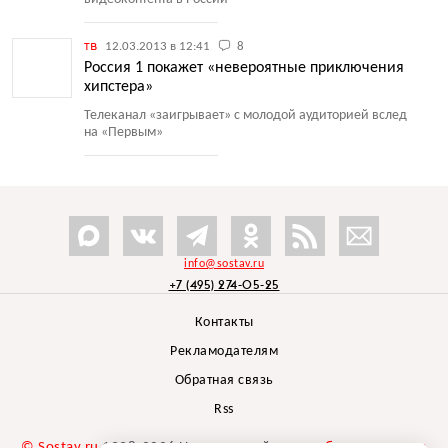
тв
12.03.2013 в 12:41
8
Россия 1 покажет «невероятные приключения
хипстера»
Телеканал
«
заигрывает» с молодой аудиторией вслед
на «Первым»
info@sostav.ru
+7 (495) 274-05-25
Контакты
Рекламодателям
Обратная связь
Rss
© Sostav.ru
1998-2026 Независимый проект
брендингового