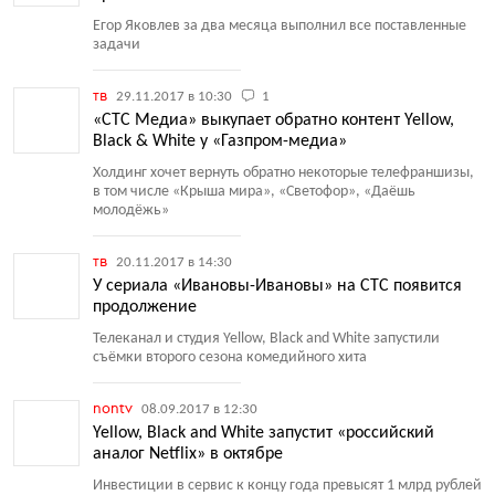
Егор Яковлев за два месяца выполнил все поставленные
задачи
тв
29.11.2017 в 10:30
1
«СТС Медиа» выкупает обратно контент Yellow,
Black & White у «Газпром-медиа»
Холдинг хочет вернуть обратно некоторые телефраншизы,
в том числе
«
Крыша мира», «Светофор», «Даёшь
молодёжь»
тв
20.11.2017 в 14:30
У сериала «Ивановы-Ивановы» на СТС появится
продолжение
Телеканал и студия Yellow, Black and White запустили
съёмки второго сезона комедийного хита
nontv
08.09.2017 в 12:30
Yellow, Black and White запустит «российский
аналог Netflix» в октябре
Инвестиции в сервис к концу года превысят 1 млрд рублей