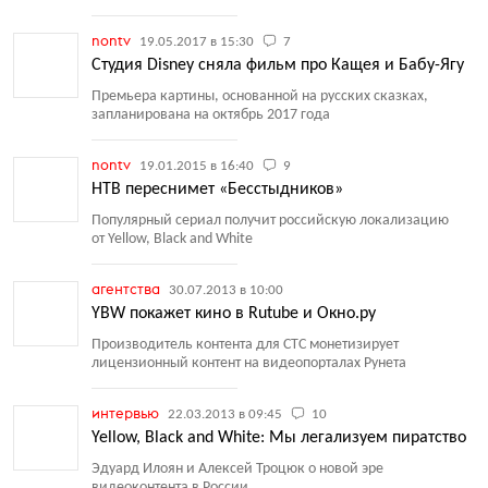
nontv
19.05.2017 в 15:30
7
Студия Disney сняла фильм про Кащея и Бабу-Ягу
Премьера картины, основанной на русских сказках,
запланирована на октябрь 2017 года
nontv
19.01.2015 в 16:40
9
НТВ переснимет «Бесстыдников»
Популярный сериал получит российскую локализацию
от Yellow, Black and White
агентства
30.07.2013 в 10:00
YBW покажет кино в Rutube и Окно.ру
Производитель контента для СТС монетизирует
лицензионный контент на видеопорталах Рунета
интервью
22.03.2013 в 09:45
10
Yellow, Black and White: Мы легализуем пиратство
Эдуард Илоян и Алексей Троцюк о новой эре
видеоконтента в России